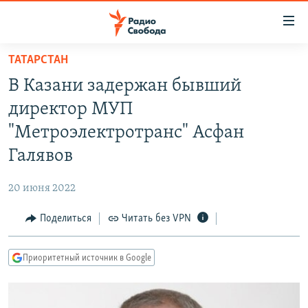
Ссылки
для
упрощенного
ТАТАРСТАН
ПРОГРАММЫ
доступа
В Казани задержан бывший
ПОДКАСТЫ
Вернуться
директор МУП
к
АВТОРСКИЕ ПРОЕКТЫ
"Метроэлектротранс" Асфан
основному
ЦИТАТЫ СВОБОДЫ
содержанию
Галявов
Вернутся
МНЕНИЯ
к
20 июня 2022
КУЛЬТУРА
главной
Поделиться
Читать без VPN
навигации
IDEL.РЕАЛИИ
Вернутся
КАВКАЗ.РЕАЛИИ
к
Приоритетный источник в Google
СЕВЕР.РЕАЛИИ
поиску
СИБИРЬ.РЕАЛИИ