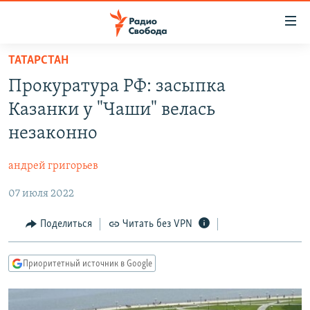
Ссылки
для
упрощенного
ТАТАРСТАН
ПРОГРАММЫ
доступа
Прокуратура РФ: засыпка
ПОДКАСТЫ
Вернуться
Казанки у "Чаши" велась
к
АВТОРСКИЕ ПРОЕКТЫ
незаконно
основному
ЦИТАТЫ СВОБОДЫ
содержанию
андрей григорьев
Вернутся
МНЕНИЯ
к
07 июля 2022
КУЛЬТУРА
главной
навигации
IDEL.РЕАЛИИ
Поделиться
Читать без VPN
Вернутся
КАВКАЗ.РЕАЛИИ
к
Приоритетный источник в Google
СЕВЕР.РЕАЛИИ
поиску
СИБИРЬ.РЕАЛИИ