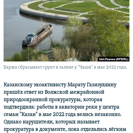
РАСПИСАНИЕ ВЕЩАНИЯ
ПОДПИШИТЕСЬ НА РАССЫЛКУ
СОЦИАЛЬНЫЕ СЕТИ
Баржа сбрасывает грунт в заливе у "Чаши" в мае 2022 года.
Все сайты РСЕ/РС
Казанскому экоактивисту Марату Газизуллину
пришёл ответ из Волжской межрайонной
природоохранной прокуратуры, которая
подтвердила: работы в акватории реки у центра
семьи "Казан" в мае 2022 года велись незаконно.
Однако нарушители, которых называет
прокуратура в документе, пока отделались лёгким