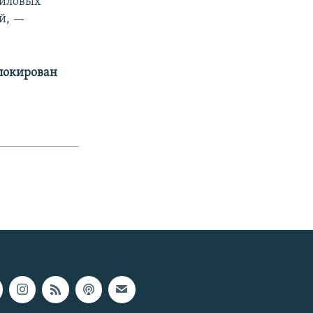
силовых
ей, —
аблокирован