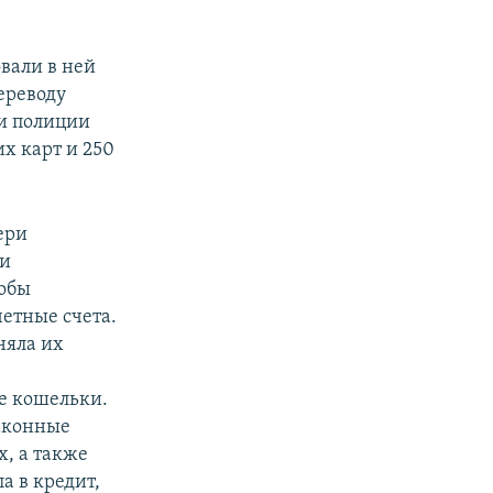
вали в ней
ереводу
ки полиции
х карт и 250
ери
и
кобы
етные счета.
няла их
е кошельки.
законные
, а также
а в кредит,