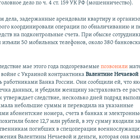
оловное дело по ч. 4 ст. 159 УК РФ (мошенничество).
м дела, задержанные арендовали квартиру и организо
орого координировали операции по обналичиванию и п
дств на подконтрольные счета. При обыске сотрудни
 изъяли 50 мобильных телефонов, около 380 банковски
следствие мае этого года подозреваемые
позвонили
мат
 войне с Украиной контрактника
Валентине Нечаевой
ь работниками Банка России. Они сообщили ей, что я
ечка данных, и убедили женщину застраховать ее расч
 утверждает следствие, несколько дней подряд выпол
имала небольшие суммы и переводила на указанные
ми абонентские номера, счета в банках и электронны
охитили более 12,7 млн рублей, в эту сумму входили 
твенникам погибших в спецоперации военнослужащих
жения Валентины Нечаевой и деньги, которая она взял