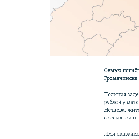
Семью погибш
Гремячинска 
Полиция заде
рублей у мат
Нечаева
, жи
со ссылкой н
Ими оказались