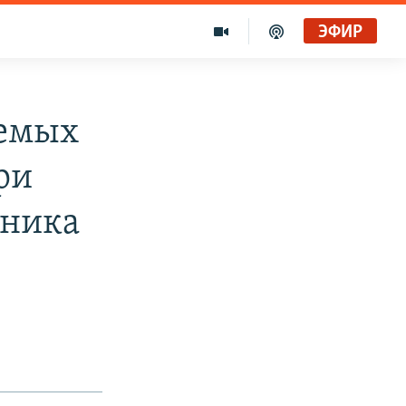
ЭФИР
аемых
ри
тника