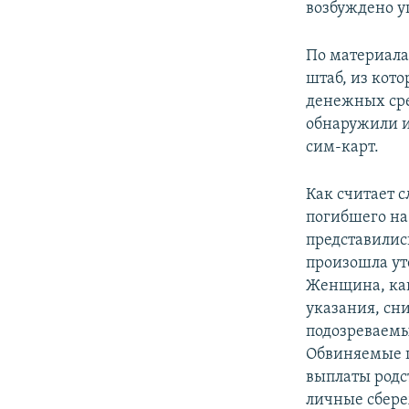
возбуждено уг
По материала
штаб, из кот
денежных сре
обнаружили и
сим-карт.
Как считает 
погибшего на
представилис
произошла ут
Женщина, как
указания, сн
подозреваемы
Обвиняемые п
выплаты родс
личные сбере