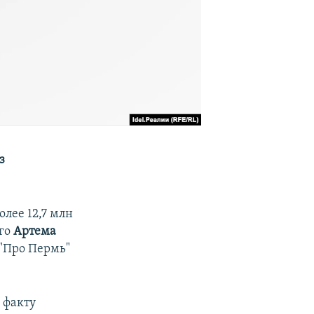
з
лее 12,7 млн
его
Артема
"Про Пермь"
.
о факту