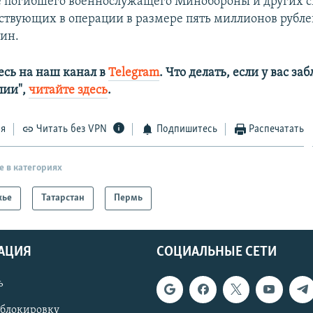
 погибшего военнослужащего Минобороны и других 
аствующих в операции в размере пять миллионов рубл
ин.
сь на наш канал в
Telegram
. Что делать, если у вас з
алии",
читайте здесь
.
ся
Читать без VPN
Подпишитесь
Распечатать
е в категориях
жье
Татарстан
Пермь
АЦИЯ
СОЦИАЛЬНЫЕ СЕТИ
ь
 блокировку