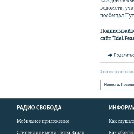
каждой семье
ведомств, уч
пообещал Пут
Подписывайте
сайт "Idel.Ре
Поделить
Этот контент такж
Новости. Повол
РАДИО СВОБОДА
ИНФОРМ
Мобильное приложение
Как слушат
СОЦИАЛЬНЫЕ СЕТИ
Стипендия имени Петра Вайля
Как обойти