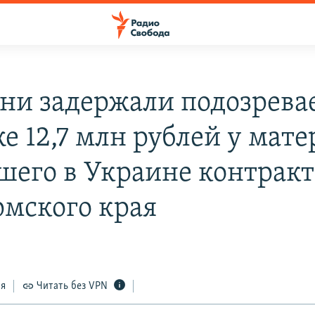
ани задержали подозрев
е 12,7 млн рублей у мате
шего в Украине контрак
рмского края
ся
Читать без VPN