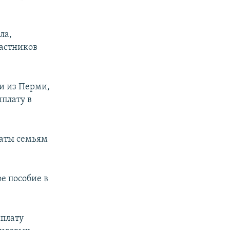
ла,
астников
и из Перми,
плату в
аты семьям
е пособие в
ыплату