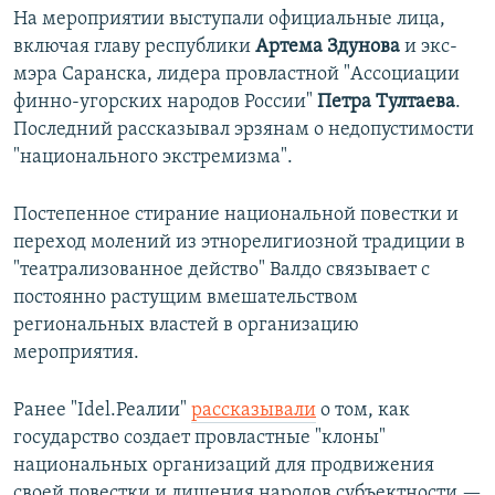
На мероприятии выступали официальные лица,
включая главу республики
Артема Здунова
и экс-
мэра Саранска, лидера провластной "Ассоциации
финно-угорских народов России"
Петра Тултаева
.
Последний рассказывал эрзянам о недопустимости
"национального экстремизма".
Постепенное стирание национальной повестки и
переход молений из этнорелигиозной традиции в
"театрализованное действо" Валдо связывает с
постоянно растущим вмешательством
региональных властей в организацию
мероприятия.
Ранее "Idel.Реалии"
рассказывали
о том, как
государство создает провластные "клоны"
национальных организаций для продвижения
своей повестки и лишения народов субъектности —