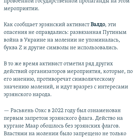
провоенной государственной пропаганды на этом
мероприятии.
Как сообщает эрзянский активист
Валдо
, эти
опасения не оправдались: развязанная Путиным
война в Украине на молении не упоминалась,
буква Z и другие символы не использовались.
В то же время активист отметил ряд других
действий организаторов мероприятия, которые, по
его мнению, противоречат символическому
значению молений, и идут вразрез с интересами
эрзянского народа.
— Раськень Озкс в 2022 году был ознаменован
первым запретом эрзянского флага. Действо на
кургане Маар обошлось без эрзянских флагов.
Властями на молении было запрещено не только