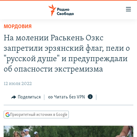
Ссылки
для
упрощенного
МОРДОВИЯ
ПРОГРАММЫ
доступа
На молении Раськень Озкс
ПОДКАСТЫ
Вернуться
запретили эрзянский флаг, пели о
к
АВТОРСКИЕ ПРОЕКТЫ
"русской душе" и предупреждали
основному
ЦИТАТЫ СВОБОДЫ
содержанию
об опасности экстремизма
Вернутся
МНЕНИЯ
к
12 июля 2022
КУЛЬТУРА
главной
Поделиться
Читать без VPN
навигации
IDEL.РЕАЛИИ
Вернутся
КАВКАЗ.РЕАЛИИ
к
Приоритетный источник в Google
СЕВЕР.РЕАЛИИ
поиску
СИБИРЬ.РЕАЛИИ