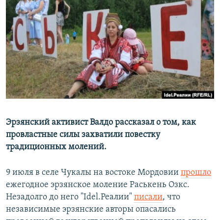
РАСПИСАНИЕ ВЕЩАНИЯ
ПОДПИШИТЕСЬ НА РАССЫЛКУ
СОЦИАЛЬНЫЕ СЕТИ
Все сайты РСЕ/РС
Эрзянский активист Валдо рассказал о том, как
провластные силы захватили повестку
традиционных молений.
9 июля в селе Чукалы на востоке Мордовии
прошло
ежегодное эрзянское моление Раськень Озкс.
Незадолго до него "Idel.Реалии"
писали
, что
независимые эрзянские авторы опасались