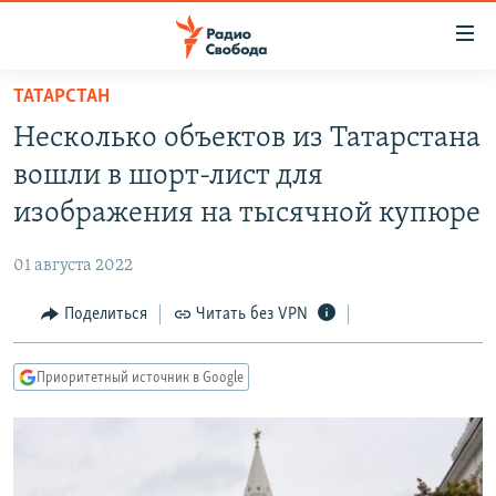
Ссылки
для
упрощенного
ТАТАРСТАН
ПРОГРАММЫ
доступа
Несколько объектов из Татарстана
ПОДКАСТЫ
Вернуться
вошли в шорт-лист для
к
АВТОРСКИЕ ПРОЕКТЫ
изображения на тысячной купюре
основному
ЦИТАТЫ СВОБОДЫ
содержанию
01 августа 2022
Вернутся
МНЕНИЯ
к
Поделиться
Читать без VPN
КУЛЬТУРА
главной
навигации
IDEL.РЕАЛИИ
Приоритетный источник в Google
Вернутся
КАВКАЗ.РЕАЛИИ
к
СЕВЕР.РЕАЛИИ
поиску
СИБИРЬ.РЕАЛИИ