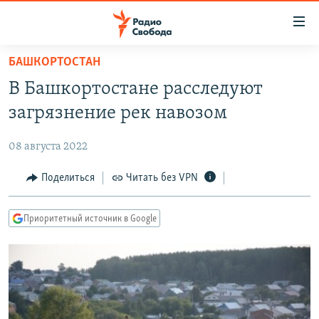
Ссылки
для
упрощенного
БАШКОРТОСТАН
ПРОГРАММЫ
доступа
В Башкортостане расследуют
ПОДКАСТЫ
Вернуться
загрязнение рек навозом
к
АВТОРСКИЕ ПРОЕКТЫ
основному
08 августа 2022
ЦИТАТЫ СВОБОДЫ
содержанию
Вернутся
МНЕНИЯ
Поделиться
Читать без VPN
к
КУЛЬТУРА
главной
Приоритетный источник в Google
навигации
IDEL.РЕАЛИИ
Вернутся
КАВКАЗ.РЕАЛИИ
к
СЕВЕР.РЕАЛИИ
поиску
СИБИРЬ.РЕАЛИИ