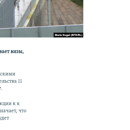
вает визы,
нскими
льства 11
у
.
кции к к
начает, что
удет