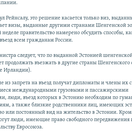
мпании.
ул Рейнсалу, это решение касается только виз, выданн
вает визы, выданные другими странами Шенгенской з
 неделе правительство намерено обсудить способы, к
 въезд всем гражданам России.
нистра следует, что по выданной Эстонией шенгенской
т продолжать въезжать в другие страны Шенгенского
е Ирландии).
 из запрета на въезд получат дипломаты и члены их с
еся международными грузовыми и пассажирскими
ми, люди, въезд которых в Эстонию необходим по гум
иям, а также близкие родственники лиц, имеющих эс
о или постоянный вид на жительство в Эстонии. Кроме
могут люди, имеющие право свободного передвижения 
льству Евросоюза.