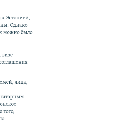
ых Эстонией,
оны. Однако
ак можно было
 визе
 соглашения
емей, лица,
анитарным
тонское
 того,
по