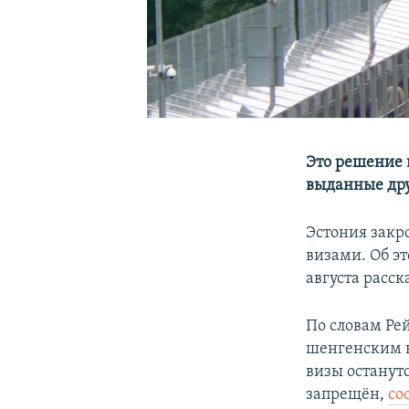
Это решение 
выданные др
Эстония закр
визами. Об э
августа расс
По словам Ре
шенгенским в
визы останут
запрещён,
со