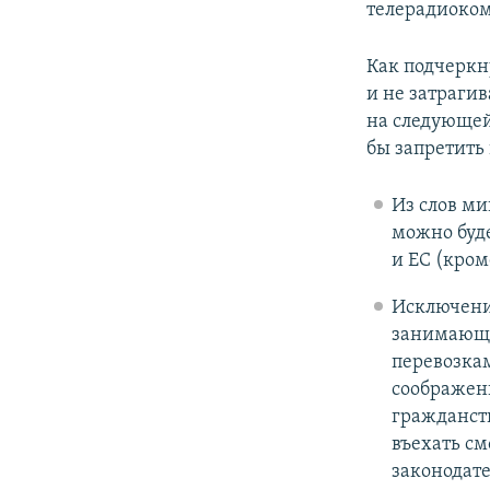
телерадиоко
Как подчеркн
и не затраги
на следующей
бы запретить
Из слов ми
можно буде
и ЕС (кром
Исключение
занимающи
перевозка
соображен
гражданств
въехать с
законодате