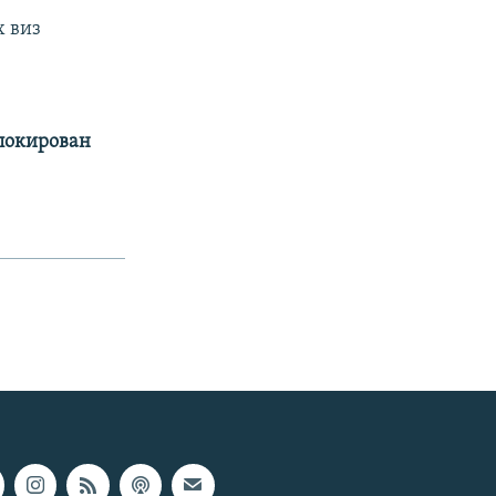
х виз
аблокирован