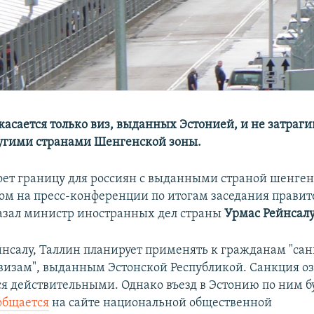
касается только виз, выданных Эстонией, и не затраги
угими странами Шенгенской зоны.
оет границу для россиян с выданными страной шенге
том на пресс-конференции по итогам заседания правите
казал министр иностранных дел страны
Урмас Рейнсал
йнсалу, Таллин планирует применять к гражданам "сан
изам", выданным Эстонской Республикой. Санкция оз
ся действительными. Однако въезд в Эстонию по ним б
общается
на сайте национальной общественной