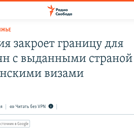
ЛЖЬЕ
ия закроет границу для
ян с выданными страной
нскими визами
ся
Читать без VPN
сточник в Google