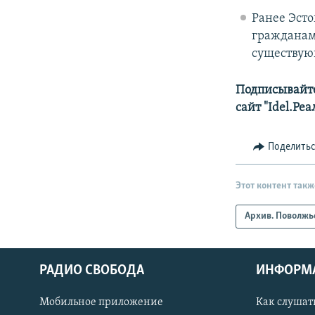
Ранее Эсто
гражданам 
существующ
Подписывайте
сайт "Idel.Ре
Поделить
Этот контент такж
Архив. Поволжь
РАДИО СВОБОДА
ИНФОРМ
Мобильное приложение
Как слушат
СОЦИАЛЬНЫЕ СЕТИ