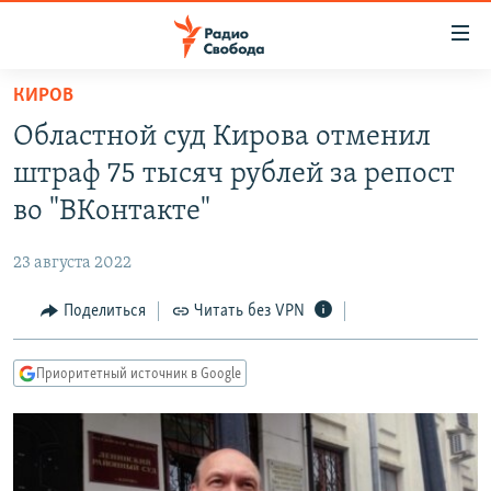
Ссылки
для
упрощенного
КИРОВ
ПРОГРАММЫ
доступа
Областной суд Кирова отменил
ПОДКАСТЫ
Вернуться
штраф 75 тысяч рублей за репост
к
АВТОРСКИЕ ПРОЕКТЫ
во "ВКонтакте"
основному
ЦИТАТЫ СВОБОДЫ
содержанию
23 августа 2022
Вернутся
МНЕНИЯ
к
Поделиться
Читать без VPN
КУЛЬТУРА
главной
навигации
IDEL.РЕАЛИИ
Приоритетный источник в Google
Вернутся
КАВКАЗ.РЕАЛИИ
к
СЕВЕР.РЕАЛИИ
поиску
СИБИРЬ.РЕАЛИИ