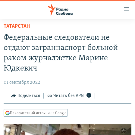
Ссылки
для
упрощенного
ТАТАРСТАН
ПРОГРАММЫ
доступа
Федеральные следователи не
ПОДКАСТЫ
Вернуться
отдают загранпаспорт больной
к
АВТОРСКИЕ ПРОЕКТЫ
раком журналистке Марине
основному
ЦИТАТЫ СВОБОДЫ
содержанию
Юдкевич
Вернутся
МНЕНИЯ
к
01 сентября 2022
КУЛЬТУРА
главной
Поделиться
Читать без VPN
навигации
IDEL.РЕАЛИИ
Вернутся
КАВКАЗ.РЕАЛИИ
к
Приоритетный источник в Google
СЕВЕР.РЕАЛИИ
поиску
СИБИРЬ.РЕАЛИИ