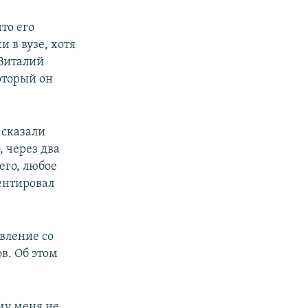
то его
 в вузе, хотя
 Виталий
оторый он
 сказали
, через два
его, любое
ентировал
вление со
в. Об этом
му меня не