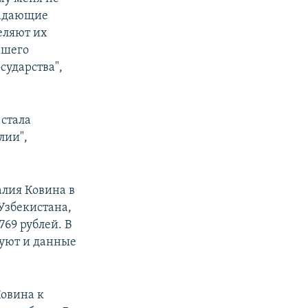
ладающие
еляют их
ашего
осударства",
 стала
лии",
алия Ковина в
 Узбекистана,
69 рублей. В
твуют и данные
Ковина к