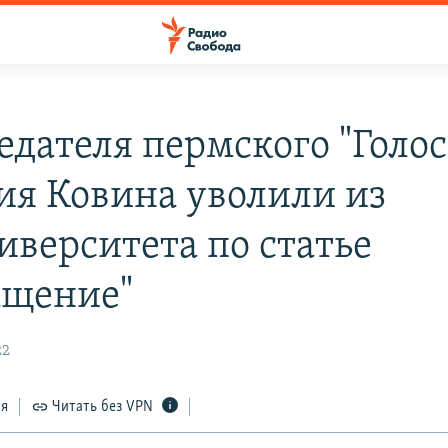
едателя пермского "Голос
ия Ковина уволили из
иверситета по статье
ащение"
22
ся
Читать без VPN