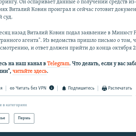
рингу. Он оспаривает данные о получении средств из-
иях Виталий Ковин проиграл и сейчас готовит докумен
 суд.
месяц назад Виталий Ковин подал заявление в Минюст 
транного агента". Из ведомства пришло письмо о том, ч
смотрению, и ответ должен прийти до конца октября 2
сь на наш канал в
Telegram
. Что делать, если у вас з
алии",
читайте здесь
.
ся
Читать без VPN
Подпишитесь
Распечатать
е в категориях
жье
Пермь