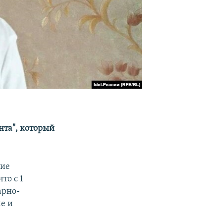
нта", который
ние
то с 1
арно-
е и