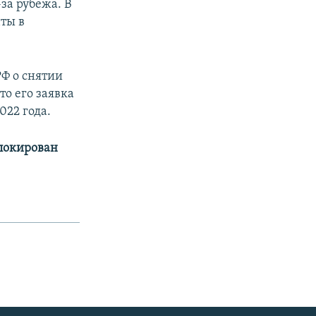
за рубежа. В
ты в
РФ о снятии
то его заявка
022 года.
аблокирован