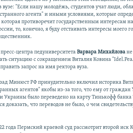
в вузе: "Если нашу молодёжь, студентов учат люди, об
остранного агента" и иными условиями, которые опред
, которая противоречит государственным интересам н
оссии, то, конечно, я буду отстаивать интересы моего г
бщественник.
 пресс-центра педуниверситета
Варвара Михайлова
не
ть ситуацию с сокращением Виталия Ковина "Idel.Реа
править запрос на имя ректора вуза.
азад Минюст РФ принудительно включил историка Вит
ранных агентов" якобы из-за того, что ему от граждан
и Украины было переведено на карту Тинькофф банка 7
ся доказать, что переводов не было, о чем свидетельс
22 года Пермский краевой суд рассмотрит второй иск 