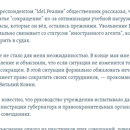
рреспондентом "Idel.Реалии" общественник рассказал, ч
атье "сокращение" из-за оптимизации учебной нагрузки
асы, которые он вёл, остались прежними. Увольнение
ально связывает со статусом "иностранного агента", к
рить в судах.
 не стало для меня неожиданностью. В конце мая мне
ление и объяснили, что если ситуация не изменится то
у сокращен. В этой ситуации формально обжаловать неч
меет право сократить своих сотрудников, — прокомм
 Виталий Ковин.
 известно, что руководство учреждения испытывало да
нистрации губернатора и правоохранительных органо
 совещаниях.
ъяснение одного из участников этих совещаний, поче