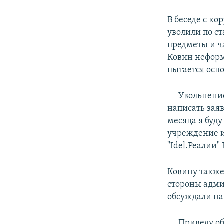
В беседе с ко
уволили по ст
предметы и ч
Ковин неформ
пытается оспо
— Увольнение
написать заяв
месяца я буд
учреждение и
"Idel.Реалии"
Ковину также
стороны адми
обсуждали на
— Приведу об