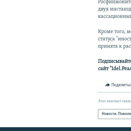
Росфинмонито
двух инстанц
кассационный
Кроме того, 
статуса "инос
принята к рас
Подписывайте
сайт "Idel.Ре
Поделить
Этот контент такж
Новости. Повол