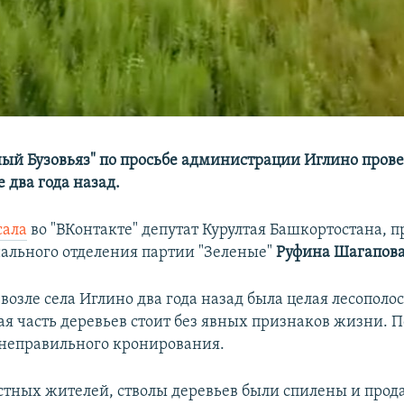
ый Бузовьяз" по просьбе администрации Иглино прове
 два года назад.
сала
во "ВКонтакте" депутат Курултая Башкортостана, п
нального отделения партии "Зеленые"
Руфина Шагапова
 возле села Иглино два года назад была це­лая лесополо
я час­ть деревьев стоит без явных признаков жизни. 
 неправильного крони­рования.
стных жителей, стволы деревьев были спилены и прод