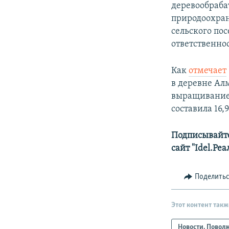
деревообраб
природоохранн
сельского пос
ответст­венно
Как
отмечает
в деревне Ал
выращиванием
составила 16,
Подписывайте
сайт "Idel.Ре
Поделить
Этот контент такж
Новости. Повол