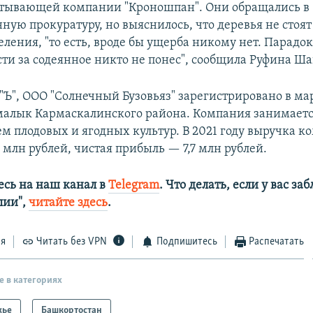
атывающей компании "Кроношпан". Они обращались в
ую прокуратуру, но выяснилось, что деревья не стоят
еления, "то есть, вроде бы ущер­ба никому нет. Парадок
сти за содеянное никто не понес", сообщила Руфина Ша
"Ъ", ООО "Солнечный Бузовьяз" зарегистрировано в ма
малык Кармаскалинского района. Компания занимает
 плодовых и ягодных культур. В 2021 году выручка к
9 млн рублей, чистая прибыль — 7,7 млн рублей.
сь на наш канал в
Telegram
. Что делать, если у вас з
алии",
читайте здесь
.
ся
Читать без VPN
Подпишитесь
Распечатать
е в категориях
жье
Башкортостан