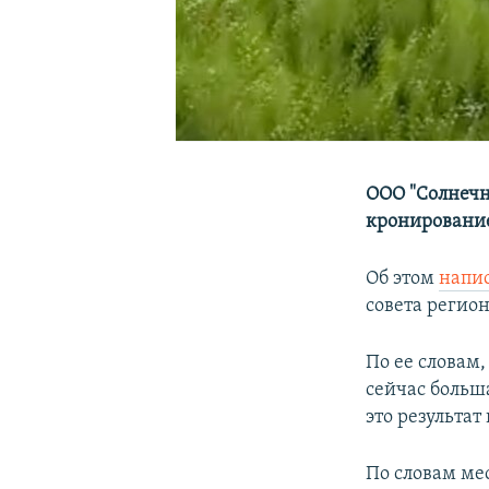
ООО "Солнечн
кронирование
Об этом
напи
совета регио
По ее словам,
сейчас больша
это результат
По словам ме