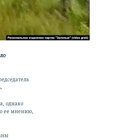
ло
редседатель
.
са, однако
По ее мнению,
аны