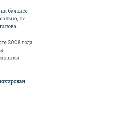
 на балансе
сально, но
гапова.
рте 2008 года
ся
омпании
аблокирован