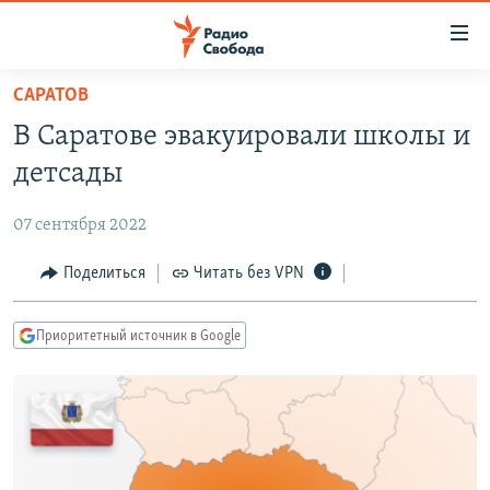
Ссылки
для
упрощенного
САРАТОВ
ПРОГРАММЫ
доступа
В Саратове эвакуировали школы и
ПОДКАСТЫ
Вернуться
детсады
к
АВТОРСКИЕ ПРОЕКТЫ
основному
07 сентября 2022
ЦИТАТЫ СВОБОДЫ
содержанию
Вернутся
МНЕНИЯ
Поделиться
Читать без VPN
к
КУЛЬТУРА
главной
Приоритетный источник в Google
навигации
IDEL.РЕАЛИИ
Вернутся
КАВКАЗ.РЕАЛИИ
к
СЕВЕР.РЕАЛИИ
поиску
СИБИРЬ.РЕАЛИИ