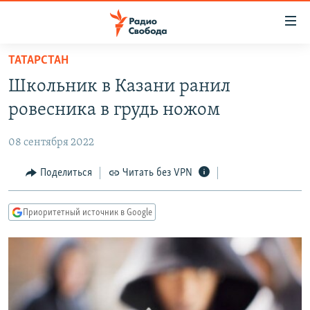
Ссылки
для
упрощенного
ТАТАРСТАН
ПРОГРАММЫ
доступа
Школьник в Казани ранил
ПОДКАСТЫ
Вернуться
ровесника в грудь ножом
к
АВТОРСКИЕ ПРОЕКТЫ
основному
08 сентября 2022
ЦИТАТЫ СВОБОДЫ
содержанию
Вернутся
МНЕНИЯ
Поделиться
Читать без VPN
к
КУЛЬТУРА
главной
Приоритетный источник в Google
навигации
IDEL.РЕАЛИИ
Вернутся
КАВКАЗ.РЕАЛИИ
к
СЕВЕР.РЕАЛИИ
поиску
СИБИРЬ.РЕАЛИИ