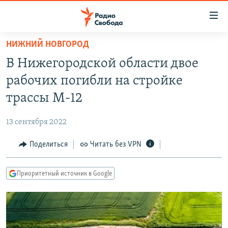
Ссылки
для
упрощенного
НИЖНИЙ НОВГОРОД
ПРОГРАММЫ
доступа
В Нижегородской области двое
ПОДКАСТЫ
Вернуться
рабочих погибли на стройке
к
АВТОРСКИЕ ПРОЕКТЫ
трассы М-12
основному
ЦИТАТЫ СВОБОДЫ
содержанию
13 сентября 2022
Вернутся
МНЕНИЯ
к
Поделиться
Читать без VPN
КУЛЬТУРА
главной
навигации
IDEL.РЕАЛИИ
Приоритетный источник в Google
Вернутся
КАВКАЗ.РЕАЛИИ
к
СЕВЕР.РЕАЛИИ
поиску
СИБИРЬ.РЕАЛИИ