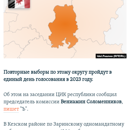
РАСПИСАНИЕ ВЕЩАНИЯ
ПОДПИШИТЕСЬ НА РАССЫЛКУ
СОЦИАЛЬНЫЕ СЕТИ
Все сайты РСЕ/РС
Повторные выборы по этому округу пройдут в
единый день голосования в 2023 году.
Об этом на заседании ЦИК республики сообщил
председатель комиссии
Вениамин Соломенников
,
пишет
"Ъ".
В Кезском районе по Заринскому одномандатному