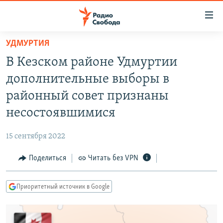
Ссылки
для
упрощенного
УДМУРТИЯ
ПРОГРАММЫ
доступа
В Кезском районе Удмуртии
ПОДКАСТЫ
Вернуться
дополнительные выборы в
к
АВТОРСКИЕ ПРОЕКТЫ
районный совет признаны
основному
ЦИТАТЫ СВОБОДЫ
содержанию
несостоявшимися
Вернутся
МНЕНИЯ
к
15 сентября 2022
КУЛЬТУРА
главной
Поделиться
Читать без VPN
навигации
IDEL.РЕАЛИИ
Вернутся
КАВКАЗ.РЕАЛИИ
к
Приоритетный источник в Google
СЕВЕР.РЕАЛИИ
поиску
СИБИРЬ.РЕАЛИИ