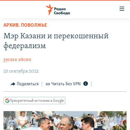
Ссылки
для
упрощенного
АРХИВ. ПОВОЛЖЬЕ
ПРОГРАММЫ
доступа
Мэр Казани и перекошенный
ПОДКАСТЫ
Вернуться
федерализм
к
АВТОРСКИЕ ПРОЕКТЫ
основному
руслан айсин
ЦИТАТЫ СВОБОДЫ
содержанию
Вернутся
25 сентября 2022
МНЕНИЯ
к
КУЛЬТУРА
Поделиться
Читать без VPN
главной
навигации
IDEL.РЕАЛИИ
Вернутся
Приоритетный источник в Google
КАВКАЗ.РЕАЛИИ
к
СЕВЕР.РЕАЛИИ
поиску
СИБИРЬ.РЕАЛИИ