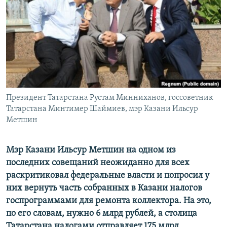
РАСПИСАНИЕ ВЕЩАНИЯ
ПОДПИШИТЕСЬ НА РАССЫЛКУ
СОЦИАЛЬНЫЕ СЕТИ
Президент Татарстана Рустам Минниханов, госсоветник
Татарстана Минтимер Шаймиев, мэр Казани Ильсур
Метшин
Все сайты РСЕ/РС
Мэр Казани Ильсур Метшин на одном из
последних совещаний неожиданно для всех
раскритиковал федеральные власти и попросил у
них вернуть часть собранных в Казани налогов
госпрограммами для ремонта коллектора. На это,
по его словам, нужно 6 млрд рублей, а столица
Татарстана налогами отправляет 175 млрд.