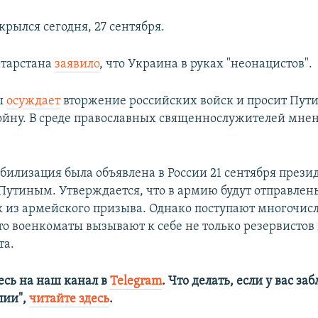
крылся сегодня, 27 сентября.
атарстана
заявило
, что Украина в руках "неонацистов".
ы
осуждает
вторжение российских войск и просит Пут
ойну. В среде православных священнослужителей мне
билизация была объявлена в России 21 сентября прези
утиным. Утверждается, что в армию будут отправлен
к из армейского призыва. Однако поступают многочи
то военкоматы вызывают к себе не только резервистов 
та.
сь на наш канал в
Telegram
. Что делать, если у вас з
алии",
читайте здесь
.