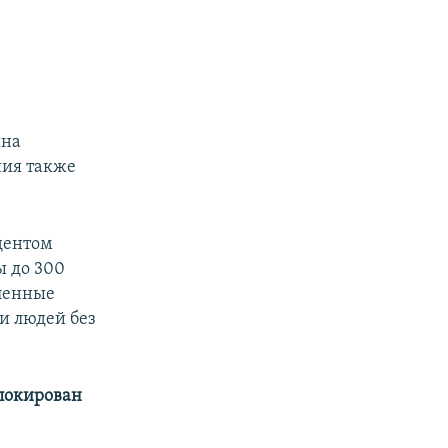
ина
ния также
дентом
ы до 300
сленные
и людей без
аблокирован