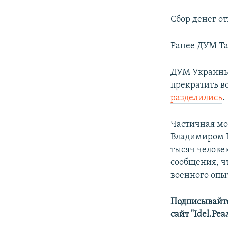
Сбор денег от
Ранее ДУМ Т
ДУМ Украин
прекратить в
разделились
.
Частичная мо
Владимиром П
тысяч челове
сообщения, ч
военного опы
Подписывайте
сайт "Idel.Ре