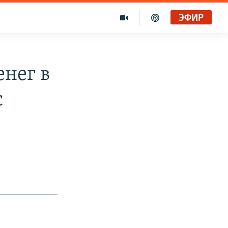
ЭФИР
енег в
с