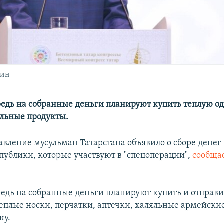
лин
редь на собранные деньги планируют купить теплую о
яльные продукты.
авление мусульман Татарстана объявило о сборе денег
спублики, которые участвуют в "спецоперации",
сообща
редь на собранные деньги планируют купить и отправи
теплые носки, перчатки, аптечки, халяльные армейски
ку.