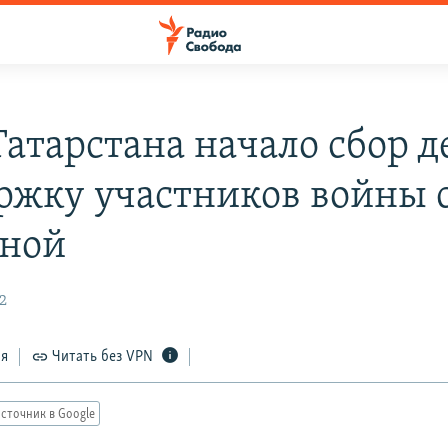
атарстана начало сбор д
ржку участников войны 
ной
2
ся
Читать без VPN
сточник в Google