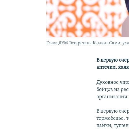
Глава ДУМ Татарстана Камиль Самигул
В первую оче
аптечки, хал
Духовное упр
бойцов из ре
организации.
В первую оче
термобелье, 
пайки, тушен