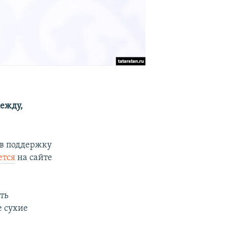
дежду,
 в поддержку
ется
на сайте
ть
е сухие