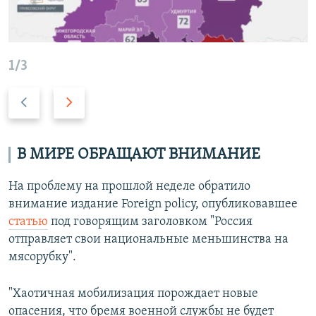
1/3
Н
В
а
п
з
е
а
р
В МИРЕ ОБРАЩАЮТ ВНИМАНИЕ
д
е
д
На проблему на прошлой неделе обратило
внимание издание Foreign policy, опубликовавшее
статью
под говорящим заголовком "Россия
отправляет свои национальные меньшинства на
мясорубку".
"Хаотичная мобилизация порождает новые
опасения, что бремя военной службы не будет