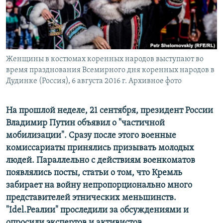
РАСПИСАНИЕ ВЕЩАНИЯ
ПОДПИШИТЕСЬ НА РАССЫЛКУ
СОЦИАЛЬНЫЕ СЕТИ
Женщины в костюмах коренных народов выступают во
время празднования Всемирного дня коренных народов в
Дудинке (Россия), 6 августа 2016 г. Архивное фото
На прошлой неделе, 21 сентября, президент России
Все сайты РСЕ/РС
Владимир Путин объявил о "частичной
мобилизации". Сразу после этого военные
комиссариаты принялись призывать молодых
людей. Параллельно с действиям военкоматов
появлялись посты, статьи о том, что Кремль
забирает на войну непропорционально много
представителей этнических меньшинств.
"Idel.Реалии" проследили за обсуждениями и
опросили экспертов и активистов.