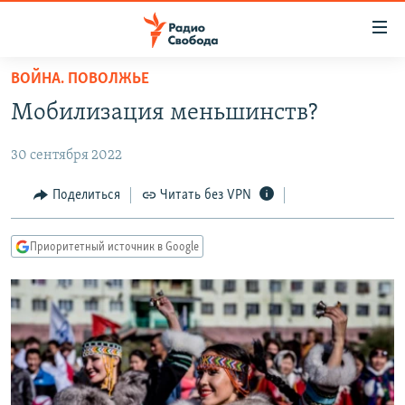
Ссылки
для
упрощенного
ВОЙНА. ПОВОЛЖЬЕ
ПРОГРАММЫ
доступа
Мобилизация меньшинств?
ПОДКАСТЫ
Вернуться
к
30 сентября 2022
АВТОРСКИЕ ПРОЕКТЫ
основному
ЦИТАТЫ СВОБОДЫ
Поделиться
Читать без VPN
содержанию
Вернутся
МНЕНИЯ
к
Приоритетный источник в Google
КУЛЬТУРА
главной
навигации
IDEL.РЕАЛИИ
Вернутся
КАВКАЗ.РЕАЛИИ
к
СЕВЕР.РЕАЛИИ
поиску
СИБИРЬ.РЕАЛИИ