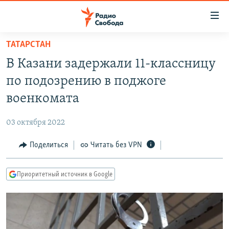
Ссылки
для
упрощенного
ТАТАРСТАН
ПРОГРАММЫ
доступа
В Казани задержали 11-классницу
ПОДКАСТЫ
Вернуться
по подозрению в поджоге
к
АВТОРСКИЕ ПРОЕКТЫ
военкомата
основному
ЦИТАТЫ СВОБОДЫ
содержанию
03 октября 2022
Вернутся
МНЕНИЯ
к
Поделиться
Читать без VPN
КУЛЬТУРА
главной
навигации
IDEL.РЕАЛИИ
Приоритетный источник в Google
Вернутся
КАВКАЗ.РЕАЛИИ
к
СЕВЕР.РЕАЛИИ
поиску
СИБИРЬ.РЕАЛИИ