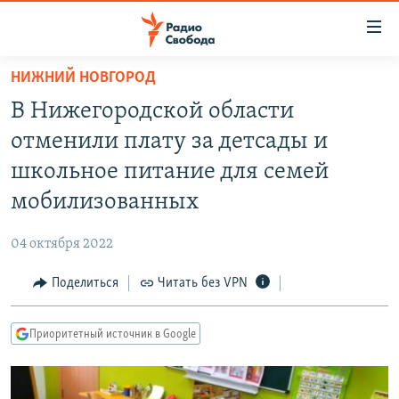
Ссылки
для
упрощенного
НИЖНИЙ НОВГОРОД
ПРОГРАММЫ
доступа
В Нижегородской области
ПОДКАСТЫ
Вернуться
отменили плату за детсады и
к
АВТОРСКИЕ ПРОЕКТЫ
школьное питание для семей
основному
ЦИТАТЫ СВОБОДЫ
содержанию
мобилизованных
Вернутся
МНЕНИЯ
к
04 октября 2022
КУЛЬТУРА
главной
Поделиться
Читать без VPN
навигации
IDEL.РЕАЛИИ
Вернутся
КАВКАЗ.РЕАЛИИ
к
Приоритетный источник в Google
СЕВЕР.РЕАЛИИ
поиску
СИБИРЬ.РЕАЛИИ