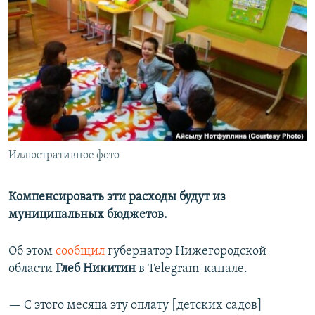
РАСПИСАНИЕ ВЕЩАНИЯ
ПОДПИШИТЕСЬ НА РАССЫЛКУ
СОЦИАЛЬНЫЕ СЕТИ
Иллюстративное фото
Все сайты РСЕ/РС
Компенсировать эти расходы будут из
муниципальных бюджетов.
Об этом
сообщил
губернатор Нижегородской
области
Глеб Никитин
в Telegram-канале.
— С этого месяца эту оплату [детских садов]