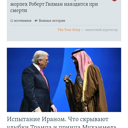
Испытание Ираном. Что скрывают
улыбки Трампа и принца Мухаммеда