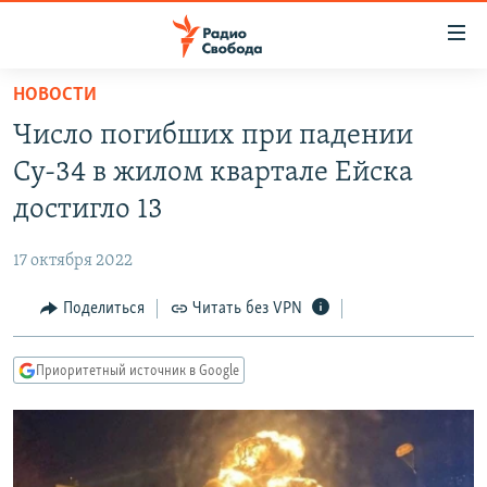
Ссылки
для
упрощенного
НОВОСТИ
ПРОГРАММЫ
доступа
Число погибших при падении
ПОДКАСТЫ
Вернуться
Су-34 в жилом квартале Ейска
к
АВТОРСКИЕ ПРОЕКТЫ
достигло 13
основному
ЦИТАТЫ СВОБОДЫ
содержанию
17 октября 2022
Вернутся
МНЕНИЯ
к
Поделиться
Читать без VPN
КУЛЬТУРА
главной
навигации
IDEL.РЕАЛИИ
Приоритетный источник в Google
Вернутся
КАВКАЗ.РЕАЛИИ
к
СЕВЕР.РЕАЛИИ
поиску
СИБИРЬ.РЕАЛИИ