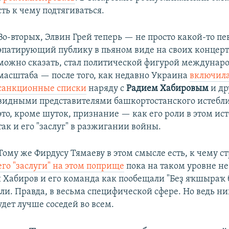
есть к чему подтягиваться.
Во-вторых, Элвин Грей теперь — не просто какой-то пе
эпатирующий публику в пьяном виде на своих концерт
можно сказать, стал политической фигурой междунар
масштаба — после того, как недавно Украина
включила
санкционные списки
наряду с
Радием Хабировым
и др
видными представителями башкортостанского истебл
это, кроме шуток, признание — как его роли в этом и
так и его "заслуг" в разжигании войны.
Тому же Фирдусу Тямаеву в этом смысле есть, к чему 
его "заслуги" на этом поприще
пока на таком уровне н
й Хабиров и его команда как пообещали "Беҙ яҡшыраҡ 
ли. Правда, в весьма специфической сфере. Но ведь ни
удет лучше соседей во всем.