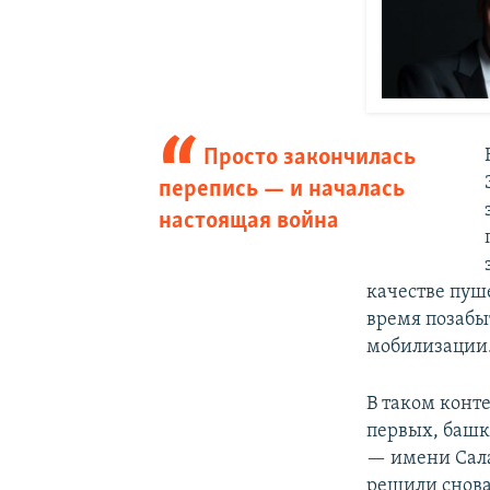
Просто закончилась
перепись — и началась
настоящая война
качестве пуш
время позабы
мобилизации
В таком конт
первых, башк
— имени Сала
решили снов