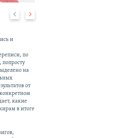
Н
В
2/2
а
п
з
е
а
р
лись и
д
е
д
ереписи, по
 попросту
выделено на
льных
зультатов от
в конкретном
дает, какие
кирам в итоге
вигов,