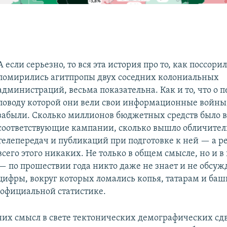
А если серьезно, то вся эта история про то, как поссори
помирились агитпропы двух соседних колониальных
администраций, весьма показательна. Как и то, что о п
поводу которой они вели свои информационные войны,
забыли. Сколько миллионов бюджетных средств было 
соответствующие кампании, сколько вышло обличите
телепередач и публикаций при подготовке к ней — а ре
всего этого никаких. Не только в общем смысле, но и 
— по прошествии года никто даже не знает и не обсуж
цифры, вокруг которых ломались копья, татарам и баш
 официальной статистике.
 них смысл в свете тектонических демографических сд