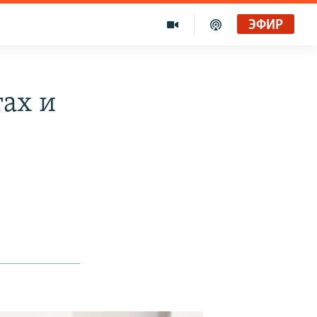
ЭФИР
тах и