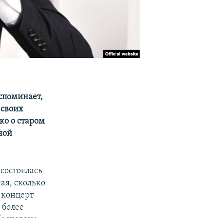
вспоминает,
 своих
ко о старом
ной
состоялась
ая, сколько
 концерт
более