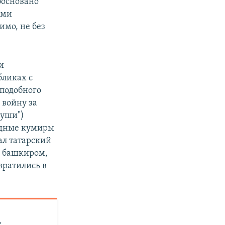
обосновано
ыми
имо, не без
и
бликах с
подобного
 войну за
души")
адные кумиры
ал татарский
я башкиром,
вратились в