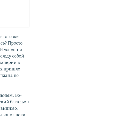
т
т того же
сь? Просто
 И успешно
ежду собой
империи в
ах пришло
 плана по
льным. Во-
ский батальон
 видимо,
альонов пока