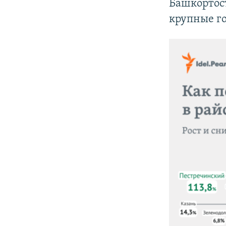
Башкортост
крупные г