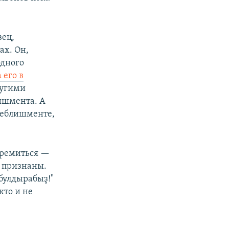
вец,
ах. Он,
одного
 его в
угими
ишмента. А
стеблишменте,
стремиться —
е признаны.
булдырабыҙ!"
кто и не