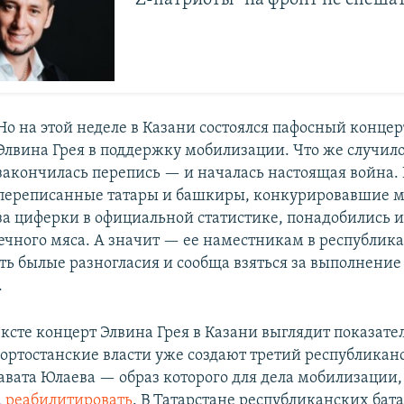
"Z-патриоты" на фронт не спеша
Но на этой неделе в Казани состоялся пафосный концер
Элвина Грея в поддержку мобилизации. Что же случило
закончилась перепись — и началась настоящая война.
переписанные татары и башкиры, конкурировавшие м
за циферки в официальной статистике, понадобились 
ечного мяса. А значит — ее наместникам в республик
ть былые разногласия и сообща взяться за выполнение
.
ексте концерт Элвина Грея в Казани выглядит показате
ортостанские власти уже создают третий республикан
вата Юлаева — образ которого для дела мобилизации,
а
реабилитировать
. В Татарстане республиканских бат