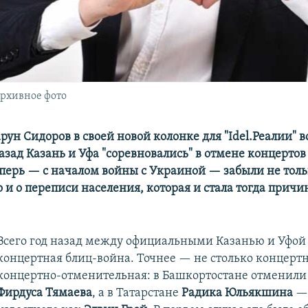
Архивное фото
ун Сидоров в своей новой колонке для "Idel.Реалии" 
азад Казань и Уфа "соревновались" в отмене концертов
теперь — с началом войны с Украиной — забыли не толь
 и о переписи населения, которая и стала тогда причи
Всего год назад между официальными Казанью и Уфой 
концертная блиц-война. Точнее — не столько концертн
концертно-отменительная: в Башкортостане отменили
Фирдуса Тямаева
, а в Татарстане
Радика Юльякшина
— 