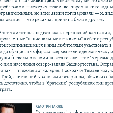
известного как
Элвин Грей
. В первом случае это было 
проблемами с электричеством, во втором антиковидн
ограничениями, но злые языки поговаривали — и, вид
основания — что реальная причина была в другом.
В тот момент шла подготовка к переписной кампании, 
провластные "национальные активисты" в обеих респу
присоединившимися к ним любителями участвовать в 
рода официозных фарсах всерьез вели идеологическую
души (невольно вспоминаются гоголевские "мертвые 
о ими населения северо-запада Башкортостана. Эстр
ойнах — тяжелая артиллерия. Поскольку Тямаев излуч
а Грей, считавшийся многими татарином, объявил себ
сь достаточно, чтобы в "братских" республиках они пре
грата.
СМОТРИ ТАКЖЕ