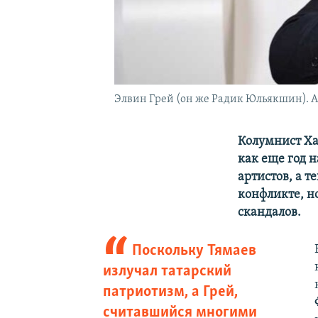
Элвин Грей (он же Радик Юльякшин). 
Колумнист Хар
как еще год н
артистов, а 
конфликте, но
скандалов.
Поскольку Тямаев
излучал татарский
патриотизм, а Грей,
считавшийся многими