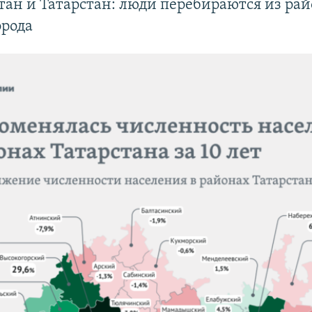
ан и Татарстан: люди перебираются из рай
орода