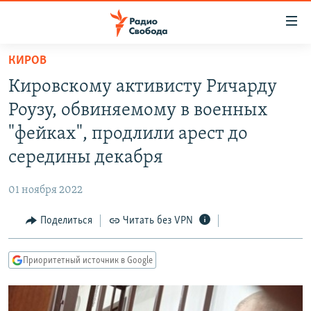
Ссылки
для
упрощенного
КИРОВ
ПРОГРАММЫ
доступа
Кировскому активисту Ричарду
ПОДКАСТЫ
Вернуться
Роузу, обвиняемому в военных
к
АВТОРСКИЕ ПРОЕКТЫ
"фейках", продлили арест до
основному
ЦИТАТЫ СВОБОДЫ
содержанию
середины декабря
Вернутся
МНЕНИЯ
к
01 ноября 2022
КУЛЬТУРА
главной
Поделиться
Читать без VPN
навигации
IDEL.РЕАЛИИ
Вернутся
КАВКАЗ.РЕАЛИИ
к
Приоритетный источник в Google
СЕВЕР.РЕАЛИИ
поиску
СИБИРЬ.РЕАЛИИ