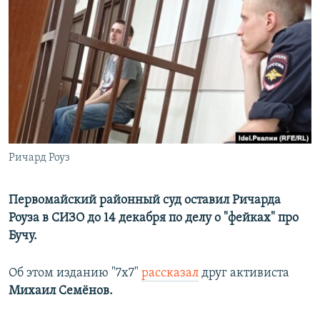
РАСПИСАНИЕ ВЕЩАНИЯ
ПОДПИШИТЕСЬ НА РАССЫЛКУ
СОЦИАЛЬНЫЕ СЕТИ
Ричард Роуз
Все сайты РСЕ/РС
Первомайский районный суд оставил Ричарда
Роуза в СИЗО до 14 декабря по делу о "фейках" про
Бучу.
Об этом изданию "7х7"
рассказал
друг активиста
Михаил Семёнов.