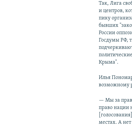
Так, Лига св
и центров, ко
пику организа
бывших "зако
России оппоз
Госдумы РФ, 
подчеркивают,
политические
Крыма".
Илья Пономар
возможному р
— Мы за прав
право нации 
[голосования
местах. А не