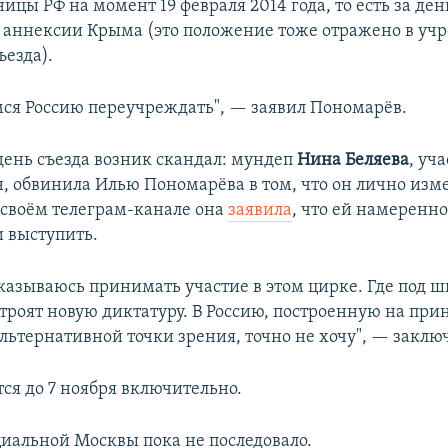
ицы РФ на момент 19 февраля 2014 года, то есть за день
т аннексии Крыма (это положение тоже отражено в уч
ъезда).
ся Россию переучреждать", — заявил Пономарёв.
день съезда возник скандал: мундеп
Нина Беляева
, уч
н, обвинила Илью Пономарёва в том, что он лично изме
 своём телеграм-канале она
заявила
, что ей намеренн
и выступить.
тказываюсь принимать участие в этом цирке. Где под 
троят новую диктатуру. В Россию, построенную на при
льтернативной точки зрения, точно не хочу", — заклю
ся до 7 ноября включительно.
иальной Москвы пока не последовало.