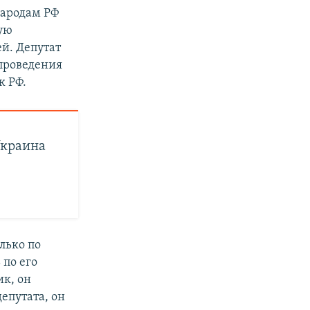
народам РФ
ую
й. Депутат
 проведения
к РФ.
Украина
лько по
 по его
ик, он
депутата, он