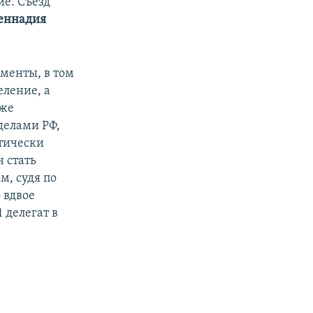
ие. Съезд
еннадия
менты, в том
еление, а
кже
делами РФ,
ктически
 стать
м, судя по
 вдвое
 делегат в