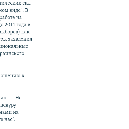
итических сил
ном виде". В
работе на
 2014 года в
выборов) как
оры заявления
национальные
краинского
тношению к
тик. — Но
оцедуру
анами на
е нас".