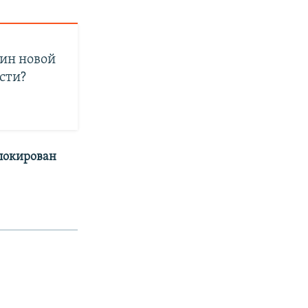
ин новой
ости?
аблокирован