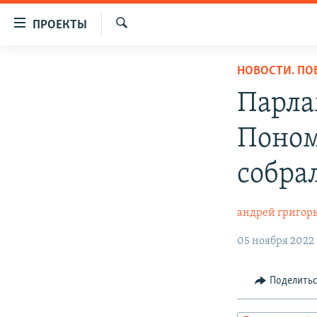
Ссылки
ПРОЕКТЫ
для
Искать
упрощенного
ПРОГРАММЫ
НОВОСТИ. П
доступа
ПОДКАСТЫ
Парла
Вернуться
АВТОРСКИЕ ПРОЕКТЫ
к
Поном
основному
ЦИТАТЫ СВОБОДЫ
содержанию
МНЕНИЯ
собра
Вернутся
КУЛЬТУРА
к
главной
андрей григор
IDEL.РЕАЛИИ
навигации
КАВКАЗ.РЕАЛИИ
05 ноября 2022
Вернутся
к
СЕВЕР.РЕАЛИИ
поиску
Поделить
СИБИРЬ.РЕАЛИИ