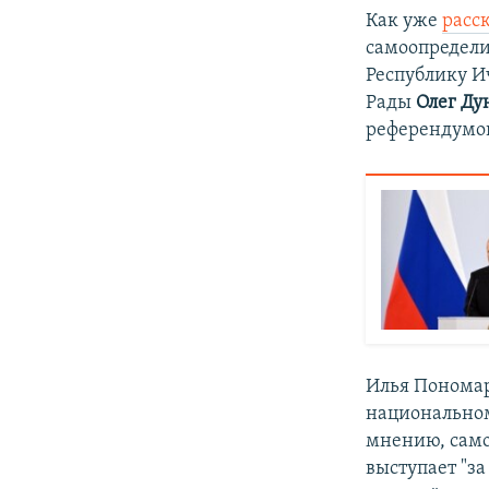
Как уже
расс
самоопредели
Республику И
Рады
Олег Ду
референдумов
Илья Пономар
национальном
мнению, само
выступает "за