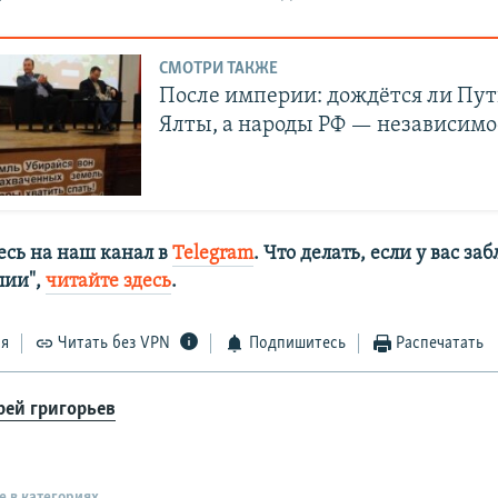
СМОТРИ ТАКЖЕ
После империи: дождётся ли Пут
Ялты, а народы РФ — независим
сь на наш канал в
Telegram
. Что делать, если у вас з
алии",
читайте здесь
.
ся
Читать без VPN
Подпишитесь
Распечатать
рей григорьев
е в категориях