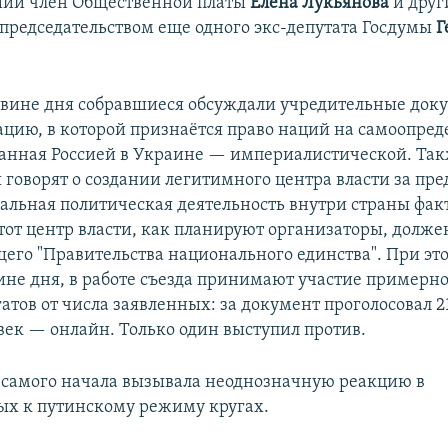
ший член Общественной платы
Елена Лукьянова
и друг
 председательством еще одного экс-депутата Госдумы
Г
овине дня собравшиеся обсуждали учредительные доку
ацию, в которой признаётся право наций на самоопред
занная Россией в Украине — империалистической. Та
 говорят о создании легитимного центра власти за пре
гальная политическая деятельность внутри страны фа
тот центр власти, как планируют организаторы, должен
его "Правительства национального единства". При это
ине дня, в работе съезда принимают участие примерно
тов от числа заявленных: за документ проголосовал 21
овек — онлайн. Только один выступил против.
с самого начала вызывала неоднозначную реакцию в
х к путинскому режиму кругах.