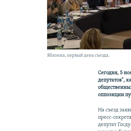
Яблонна, первый день съезда.
Сегодня, 5 но
депутатов", к
общественных
оппозиции п
На съезд заяв
пресс-секрет
депутат Госд