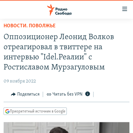
Ссылки
для
упрощенного
НОВОСТИ. ПОВОЛЖЬЕ
ПРОГРАММЫ
доступа
Оппозиционер Леонид Волков
ПОДКАСТЫ
Вернуться
отреагировал в твиттере на
к
АВТОРСКИЕ ПРОЕКТЫ
интервью "Idel.Реалии" с
основному
ЦИТАТЫ СВОБОДЫ
содержанию
Ростиславом Мурзагуловым
Вернутся
МНЕНИЯ
к
09 ноября 2022
КУЛЬТУРА
главной
Поделиться
Читать без VPN
навигации
IDEL.РЕАЛИИ
Вернутся
КАВКАЗ.РЕАЛИИ
к
Приоритетный источник в Google
СЕВЕР.РЕАЛИИ
поиску
СИБИРЬ.РЕАЛИИ