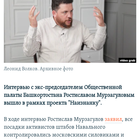
РАСПИСАНИЕ ВЕЩАНИЯ
ПОДПИШИТЕСЬ НА РАССЫЛКУ
СОЦИАЛЬНЫЕ СЕТИ
Леонид Волков. Архивное фото
Все сайты РСЕ/РС
Интервью с экс-председателем Общественной
палаты Башкортостана Ростиславом Мурзагуловым
вышло в рамках проекта "Наизнанку".
В ходе интервью Ростислав Мурзагулов
заявил
, все
посадки активистов штабов Навального
контролировались московскими силовиками и