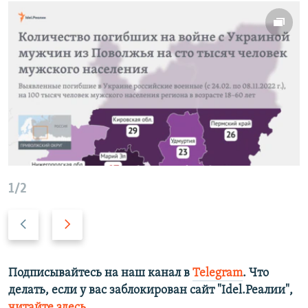
1/2
Н
В
а
п
з
е
а
р
Подписывайтесь на наш канал в
Telegram
. Что
д
е
делать, если у вас заблокирован сайт "Idel.Реалии",
д
читайте здесь
.