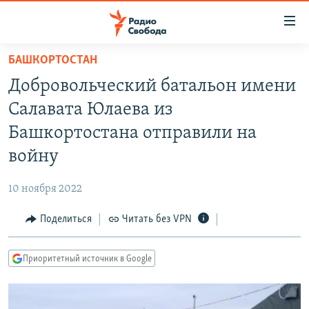
Ссылки
для
упрощенного
БАШКОРТОСТАН
ПРОГРАММЫ
доступа
Добровольческий батальон имени
ПОДКАСТЫ
Вернуться
Салавата Юлаева из
к
АВТОРСКИЕ ПРОЕКТЫ
Башкортостана отправили на
основному
ЦИТАТЫ СВОБОДЫ
содержанию
войну
Вернутся
МНЕНИЯ
к
10 ноября 2022
КУЛЬТУРА
главной
Поделиться
Читать без VPN
навигации
IDEL.РЕАЛИИ
Вернутся
КАВКАЗ.РЕАЛИИ
к
Приоритетный источник в Google
СЕВЕР.РЕАЛИИ
поиску
СИБИРЬ.РЕАЛИИ