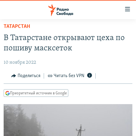
Ссылки
для
упрощенного
ТАТАРСТАН
ПРОГРАММЫ
доступа
В Татарстане открывают цеха по
ПОДКАСТЫ
Вернуться
пошиву масксеток
к
АВТОРСКИЕ ПРОЕКТЫ
основному
10 ноября 2022
ЦИТАТЫ СВОБОДЫ
содержанию
Вернутся
МНЕНИЯ
Поделиться
Читать без VPN
к
КУЛЬТУРА
главной
Приоритетный источник в Google
навигации
IDEL.РЕАЛИИ
Вернутся
КАВКАЗ.РЕАЛИИ
к
СЕВЕР.РЕАЛИИ
поиску
СИБИРЬ.РЕАЛИИ