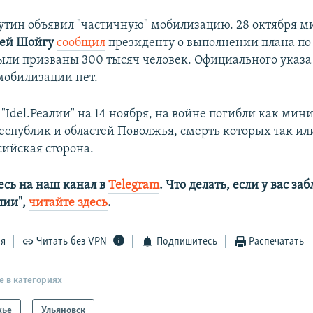
Путин объявил "частичную" мобилизацию. 28 октября м
ей Шойгу
сообщил
президенту о выполнении плана п
ыли призваны 300 тысяч человек. Официального указа
обилизации нет.
"Idel.Реалии" на 14 ноября, на войне погибли как мин
республик и областей Поволжья, смерть которых так ил
сийская сторона.
сь на наш канал в
Telegram
. Что делать, если у вас з
алии",
читайте здесь
.
ся
Читать без VPN
Подпишитесь
Распечатать
е в категориях
жье
Ульяновск