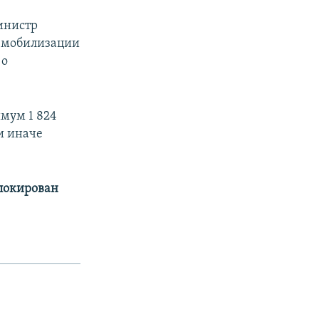
инистр
о мобилизации
 о
имум 1 824
и иначе
аблокирован