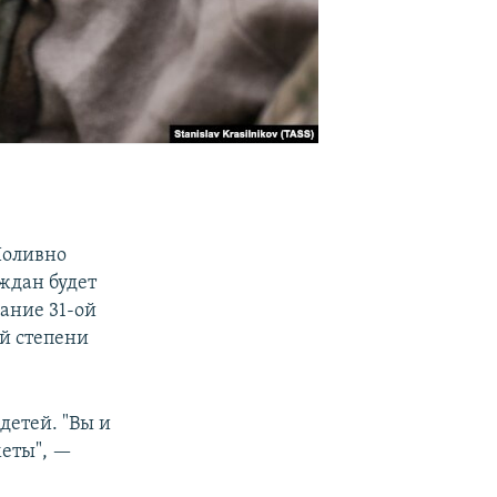
 Поливно
аждан будет
ание 31-ой
й степени
детей. "Вы и
меты", —