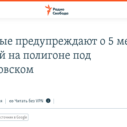
ые предупреждают о 5 м
й на полигоне под
овском
ся
Читать без VPN
сточник в Google