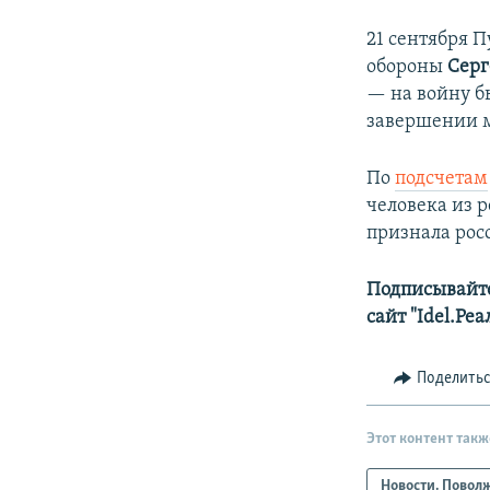
21 сентября 
обороны
Серг
— на войну б
завершении м
По
подсчетам
человека из 
признала рос
Подписывайте
сайт "Idel.Ре
Поделить
Этот контент такж
Новости. Повол