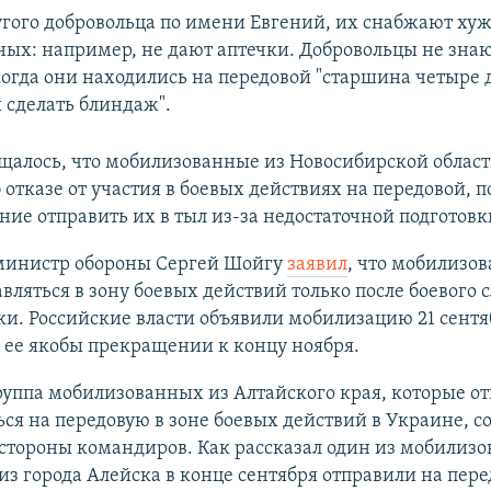
угого добровольца по имени Евгений, их снабжают хуж
ых: например, не дают аптечки. Добровольцы не знают
когда они находились на передовой "старшина четыре 
 сделать блиндаж".
щалось, что мобилизованные из Новосибирской облас
 отказе от участия в боевых действиях на передовой, 
ие отправить их в тыл из-за недостаточной подготовк
 министр обороны Сергей Шойгу
заявил
, что мобилизо
авляться в зону боевых действий только после боевого
ки. Российские власти объявили мобилизацию 21 сентя
 ее якобы прекращении к концу ноября.
руппа мобилизованных из Алтайского края, которые от
ся на передовую в зоне боевых действий в Украине, с
 стороны командиров. Как рассказал один из мобилизо
из города Алейска в конце сентября отправили на пер