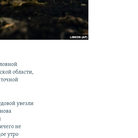
оловной
кой области,
аточной
едовой увезли
снова
и
ичего не
ое утро