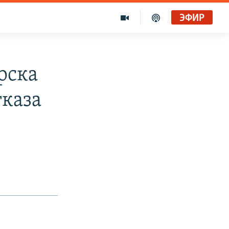
ЭФИР
рска
тказа