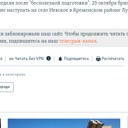
недели после "бесполезной подготовки". 25 октября бри
ие наступать на село Невское в Кременском районе Л
ии заблокировали наш сайт. Чтобы продолжить читать
лии, подпишитесь на наш
телеграм-канал
.
ся
Читать без VPN
Подпишитесь
Распечатать
е в категориях
орода