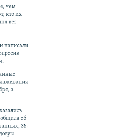
е, чем
, кто их
дня вез
ти написали
попросив
и.
ванные
 слаживания
бря, а
казались
ообщила об
ванных, 35-
едовую