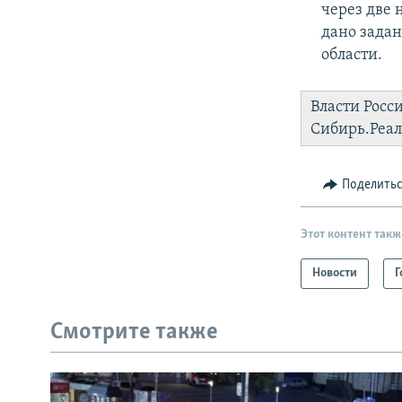
через две 
дано задан
области.
Власти Росс
Сибирь.Реа
Поделить
Этот контент такж
Новости
Г
Смотрите также