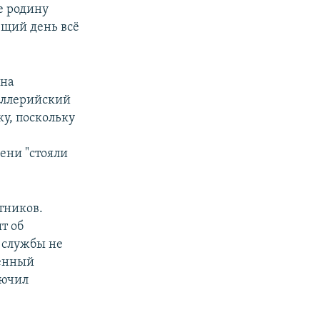
е родину
ющий день всё
 на
иллерийский
у, поскольку
ени "стояли
тников.
т об
т службы не
ленный
лючил