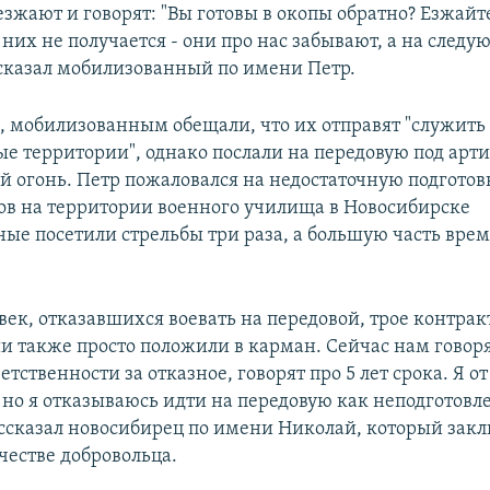
зжают и говорят: "Вы готовы в окопы обратно? Езжайт
них не получается - они про нас забывают, а на следу
ассказал мобилизованный по имени Петр.
м, мобилизованным обещали, что их отправят "служить
е территории", однако послали на передовую под арт
 огонь. Петр пожаловался на недостаточную подготовк
ров на территории военного училища в Новосибирске
ые посетили стрельбы три раза, а большую часть врем
век, отказавшихся воевать на передовой, трое контрак
и также просто положили в карман. Сейчас нам говоря
етственности за отказное, говорят про 5 лет срока. Я о
 но я отказываюсь идти на передовую как неподготов
рассказал новосибирец по имени Николай, который зак
честве добровольца.