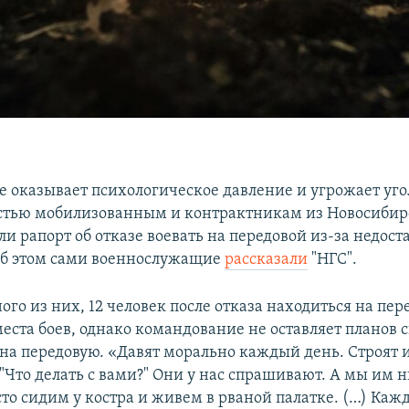
 оказывает психологическое давление и угрожает уг
стью мобилизованным и контрактникам из Новосибирс
и рапорт об отказе воевать на передовой из-за недост
Об этом сами военнослужащие
рассказали
"НГС".
ого из них, 12 человек после отказа находиться на пер
еста боев, однако командование не оставляет планов 
 на передовую. «Давят морально каждый день. Строят 
"Что делать с вами?" Они у нас спрашивают. А мы им н
то сидим у костра и живем в рваной палатке. (…) Кажд