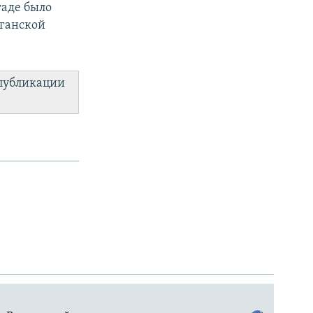
гаде было
уганской
 публикации