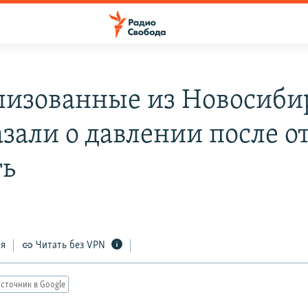
изованные из Новосиби
азали о давлении после о
ть
ся
Читать без VPN
сточник в Google