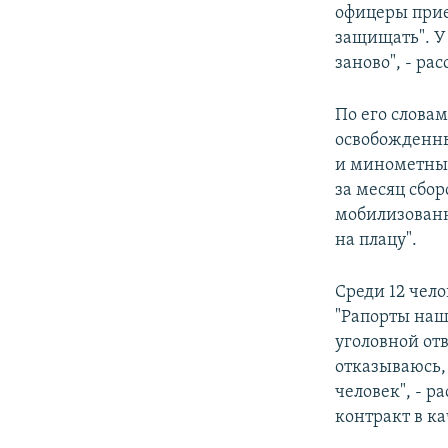
офицеры прие
защищать". У 
заново", - р
По его слова
освобожденны
и минометный
за месяц сбо
мобилизованн
на плацу".
Среди 12 чело
"Рапорты наш
уголовной отв
отказываюсь,
человек", - 
контракт в ка