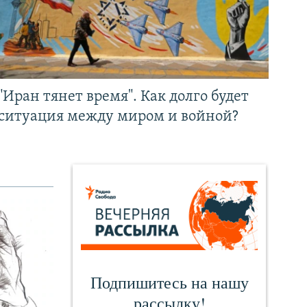
"Иран тянет время". Как долго будет
ситуация между миром и войной?