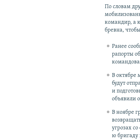
По словам др
мобилизованн
командир, а 
бревна, чтобы
Ранее сооб
рапорты об
командован
В октябре
будут отпр
и подготов
объявили о
В ноябре г
возвращать
угрозах со
ю бригаду 