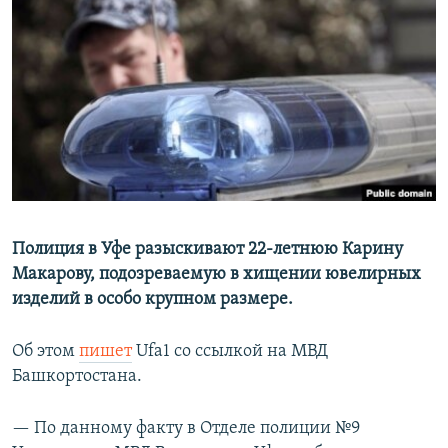
РАСПИСАНИЕ ВЕЩАНИЯ
ПОДПИШИТЕСЬ НА РАССЫЛКУ
СОЦИАЛЬНЫЕ СЕТИ
Все сайты РСЕ/РС
Полиция в Уфе разыскивают 22-летнюю Карину
Макарову, подозреваемую в хищении ювелирных
изделий в особо крупном размере.
Об этом
пишет
Ufa1 со ссылкой на МВД
Башкортостана.
— По данному факту в Отделе полиции №9