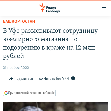
Ссылки
для
упрощенного
БАШКОРТОСТАН
ПРОГРАММЫ
доступа
В Уфе разыскивают сотрудницу
ПОДКАСТЫ
Вернуться
ювелирного магазина по
к
АВТОРСКИЕ ПРОЕКТЫ
подозрению в краже на 12 млн
основному
ЦИТАТЫ СВОБОДЫ
содержанию
рублей
Вернутся
МНЕНИЯ
к
21 ноября 2022
КУЛЬТУРА
главной
Поделиться
Читать без VPN
навигации
IDEL.РЕАЛИИ
Вернутся
КАВКАЗ.РЕАЛИИ
к
Приоритетный источник в Google
СЕВЕР.РЕАЛИИ
поиску
СИБИРЬ.РЕАЛИИ