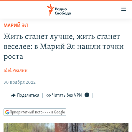
Ссылки
для
упрощенного
МАРИЙ ЭЛ
ПРОГРАММЫ
доступа
Жить станет лучше, жить станет
ПОДКАСТЫ
Вернуться
веселее: в Марий Эл нашли точки
к
АВТОРСКИЕ ПРОЕКТЫ
роста
основному
ЦИТАТЫ СВОБОДЫ
содержанию
Idel.Реалии
Вернутся
МНЕНИЯ
к
30 ноября 2022
КУЛЬТУРА
главной
навигации
IDEL.РЕАЛИИ
Поделиться
Читать без VPN
Вернутся
КАВКАЗ.РЕАЛИИ
к
Приоритетный источник в Google
СЕВЕР.РЕАЛИИ
поиску
СИБИРЬ.РЕАЛИИ