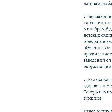
данным, наблю
С первых дне
карантинные
минобром 8 д
детских садо
отдельные кл
обучение. Ос
проживанием 
заведений с 
окружающем 
С 10 декабря
здоровья и м
Теперь помим
гриппом.
Ранее медик 