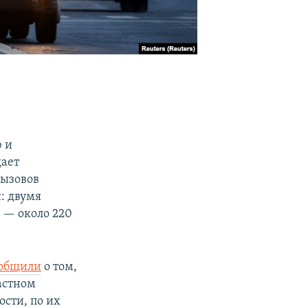
 и
щает
вызовов
: двумя
 — около 220
общили
о том,
астном
ости, по их