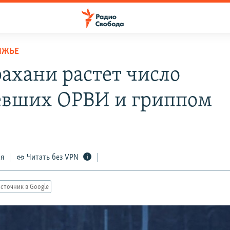
ЛЖЬЕ
рахани растет число
евших ОРВИ и гриппом
ся
Читать без VPN
сточник в Google