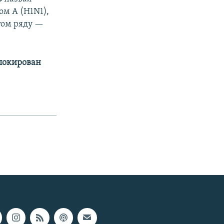
ом A (H1N1),
том ряду —
аблокирован