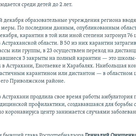
дается среди детей до 2 лет.
й декабря образовательные учреждения региона вводя
 меры. По последним данным, опубликованным обла
екабря, карантин в той или иной степени затронул 76 
в Астраханской области. В 50 из них карантин затраги
ассы или группы, в 23 осуществлен переход на дистан
тавшиеся 3 закрыты на полный карантин — это школы
в Астрахани, Енотаевке и Харабалях. Наибольшая ко
частичным карантином или дистантом — в областном 
его Приволжском районе.
 в Астрахани продлила свое время работы амбулатория 
едицинской профилактики, создававшаяся для борьбы с
о коронавируса центр занимается случаями заболева
и бывший глава Роспотребнадзора
Геннадий Онищенк