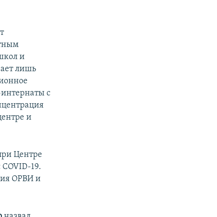
т
стным
школ и
вает лишь
ционное
-интернаты с
нцентрация
центре и
при Центре
 COVID-19.
ния ОРВИ и
о
назвал