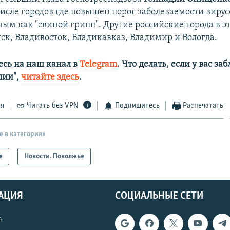
исле городов где повышен порог заболеваемости вирус
ным как "свиной грипп". Другие российские города в э
ск, Владивосток, Владикавказ, Владимир и Вологда.
сь на наш канал в
Telegram
. Что делать, если у вас з
алии",
читайте здесь
.
ся
Читать без VPN
Подпишитесь
Распечатать
е в категориях
е
Новости. Поволжье
АЦИЯ
СОЦИАЛЬНЫЕ СЕТИ
ь