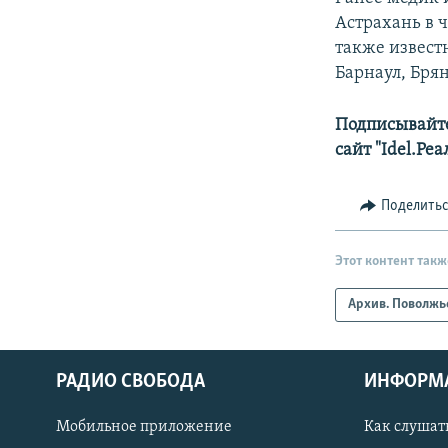
Астрахань в ч
также извест
Барнаул, Брян
Подписывайте
сайт "Idel.Ре
Поделить
Этот контент такж
Архив. Поволжь
РАДИО СВОБОДА
ИНФОРМ
Мобильное приложение
Как слушат
СОЦИАЛЬНЫЕ СЕТИ