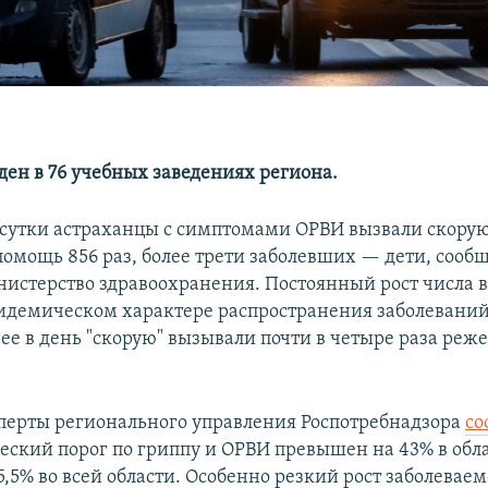
ден в 76 учебных заведениях региона.
 сутки астраханцы с симптомами ОРВИ вызвали скорую
омощь 856 раз, более трети заболевших — дети, сооб
нистерство здравоохранения. Постоянный рост числа 
пидемическом характере распространения заболеваний
ее в день "скорую" вызывали почти в четыре раза реже
сперты регионального управления Роспотребнадзора
со
еский порог по гриппу и ОРВИ превышен на 43% в обл
5,5% во всей области. Особенно резкий рост заболеваем