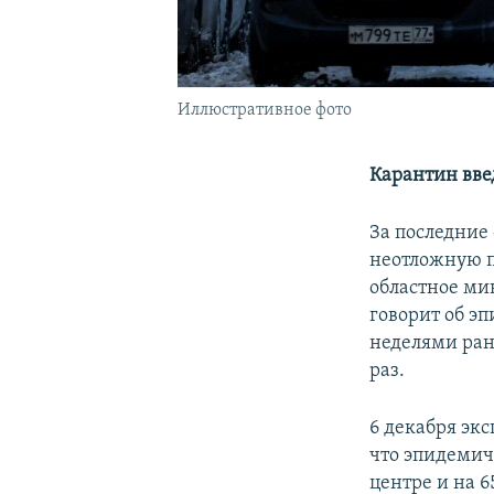
Иллюстративное фото
Карантин вве
За последние
неотложную п
областное ми
говорит об э
неделями ран
раз.
6 декабря эк
что эпидемич
центре и на 6