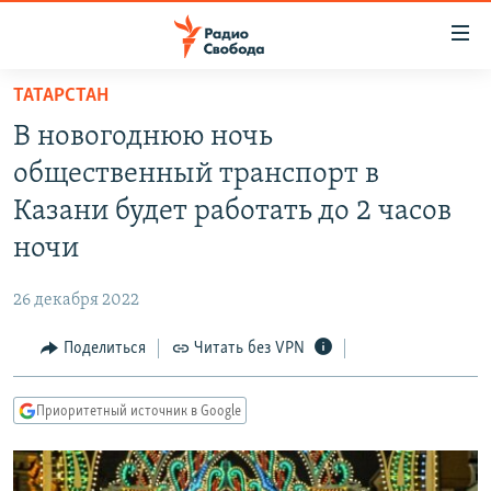
Ссылки
для
упрощенного
ТАТАРСТАН
ПРОГРАММЫ
доступа
В новогоднюю ночь
ПОДКАСТЫ
Вернуться
общественный транспорт в
к
АВТОРСКИЕ ПРОЕКТЫ
Казани будет работать до 2 часов
основному
ЦИТАТЫ СВОБОДЫ
содержанию
ночи
Вернутся
МНЕНИЯ
к
26 декабря 2022
КУЛЬТУРА
главной
Поделиться
Читать без VPN
навигации
IDEL.РЕАЛИИ
Вернутся
КАВКАЗ.РЕАЛИИ
к
Приоритетный источник в Google
СЕВЕР.РЕАЛИИ
поиску
СИБИРЬ.РЕАЛИИ