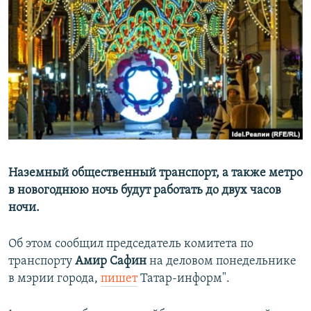
РАСПИСАНИЕ ВЕЩАНИЯ
ПОДПИШИТЕСЬ НА РАССЫЛКУ
СОЦИАЛЬНЫЕ СЕТИ
Все сайты РСЕ/РС
Наземный общественный транспорт, а также метро
в новогоднюю ночь будут работать до двух часов
ночи.
Об этом сообщил председатель комитета по
транспорту
Амир Сафин
на деловом понедельнике
в мэрии города,
пишет
Татар-информ".