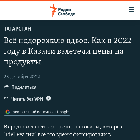
Ссылки
для
упрощенного
ТАТАРСТАН
ПРОГРАММЫ
доступа
Всё подорожало вдвое. Как в 2022
ПОДКАСТЫ
Вернуться
году в Казани взлетели цены на
к
АВТОРСКИЕ ПРОЕКТЫ
продукты
основному
ЦИТАТЫ СВОБОДЫ
содержанию
Вернутся
28 декабря 2022
МНЕНИЯ
к
Поделиться
КУЛЬТУРА
главной
Читать без VPN
навигации
IDEL.РЕАЛИИ
Вернутся
КАВКАЗ.РЕАЛИИ
Приоритетный источник в Google
к
СЕВЕР.РЕАЛИИ
поиску
В среднем за пять лет цены на товары, которые
СИБИРЬ.РЕАЛИИ
"Idel.Реалии" все это время фиксировали в