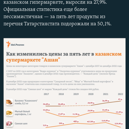
казанском гипермаркете, выросли на 27,9%.
РАСПИСАНИЕ ВЕЩАНИЯ
Официальная статистика еще более
ПОДПИШИТЕСЬ НА РАССЫЛКУ
пессимистичная — за пять лет продукты из
перечня Татарстанстата подорожали на 50,1%.
СОЦИАЛЬНЫЕ СЕТИ
Все сайты РСЕ/РС