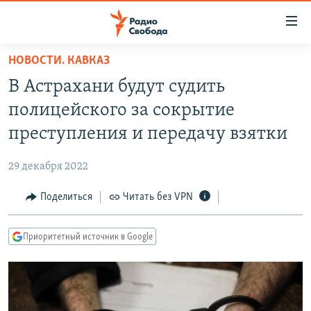
Ссылки
для
упрощенного
НОВОСТИ. КАВКАЗ
ПРОГРАММЫ
доступа
В Астрахани будут судить
ПОДКАСТЫ
Вернуться
полицейского за сокрытие
к
АВТОРСКИЕ ПРОЕКТЫ
преступления и передачу взятки
основному
ЦИТАТЫ СВОБОДЫ
содержанию
29 декабря 2022
Вернутся
МНЕНИЯ
к
Поделиться
Читать без VPN
КУЛЬТУРА
главной
навигации
IDEL.РЕАЛИИ
Приоритетный источник в Google
Вернутся
КАВКАЗ.РЕАЛИИ
к
СЕВЕР.РЕАЛИИ
поиску
СИБИРЬ.РЕАЛИИ