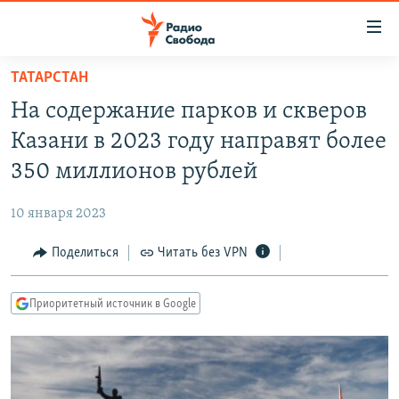
Ссылки
для
упрощенного
ТАТАРСТАН
ПРОГРАММЫ
доступа
На содержание парков и скверов
ПОДКАСТЫ
Вернуться
Казани в 2023 году направят более
к
АВТОРСКИЕ ПРОЕКТЫ
350 миллионов рублей
основному
ЦИТАТЫ СВОБОДЫ
содержанию
10 января 2023
Вернутся
МНЕНИЯ
к
Поделиться
Читать без VPN
КУЛЬТУРА
главной
навигации
IDEL.РЕАЛИИ
Приоритетный источник в Google
Вернутся
КАВКАЗ.РЕАЛИИ
к
СЕВЕР.РЕАЛИИ
поиску
СИБИРЬ.РЕАЛИИ