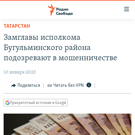
Ссылки
для
упрощенного
ТАТАРСТАН
ПРОГРАММЫ
доступа
Замглавы исполкома
ПОДКАСТЫ
Вернуться
Бугульминского района
к
АВТОРСКИЕ ПРОЕКТЫ
подозревают в мошенничестве
основному
ЦИТАТЫ СВОБОДЫ
содержанию
10 января 2023
Вернутся
МНЕНИЯ
к
Поделиться
Читать без VPN
КУЛЬТУРА
главной
навигации
IDEL.РЕАЛИИ
Приоритетный источник в Google
Вернутся
КАВКАЗ.РЕАЛИИ
к
СЕВЕР.РЕАЛИИ
поиску
СИБИРЬ.РЕАЛИИ