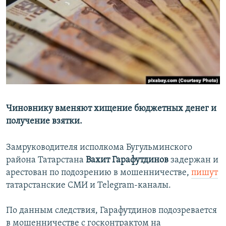
РАСПИСАНИЕ ВЕЩАНИЯ
ПОДПИШИТЕСЬ НА РАССЫЛКУ
СОЦИАЛЬНЫЕ СЕТИ
Чиновнику вменяют хищение бюджетных денег и
получение взятки.
Все сайты РСЕ/РС
Замруководителя исполкома Бугульминского
района Татарстана
Вахит Гарафутдинов
задержан и
арестован по подозрению в мошенничестве,
пишут
татарстанские СМИ и Telegram-каналы.
По данным следствия, Гарафутдинов подозревается
в мошенничестве с госконтрактом на