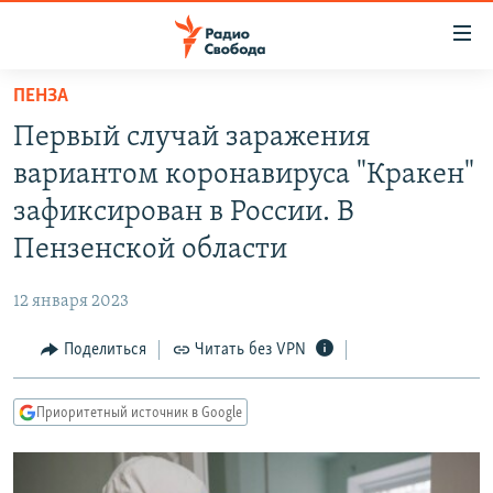
Ссылки
для
упрощенного
ПЕНЗА
ПРОГРАММЫ
доступа
Первый случай заражения
ПОДКАСТЫ
Вернуться
вариантом коронавируса "Кракен"
к
АВТОРСКИЕ ПРОЕКТЫ
зафиксирован в России. В
основному
ЦИТАТЫ СВОБОДЫ
содержанию
Пензенской области
Вернутся
МНЕНИЯ
к
12 января 2023
КУЛЬТУРА
главной
Поделиться
Читать без VPN
навигации
IDEL.РЕАЛИИ
Вернутся
КАВКАЗ.РЕАЛИИ
к
Приоритетный источник в Google
СЕВЕР.РЕАЛИИ
поиску
СИБИРЬ.РЕАЛИИ