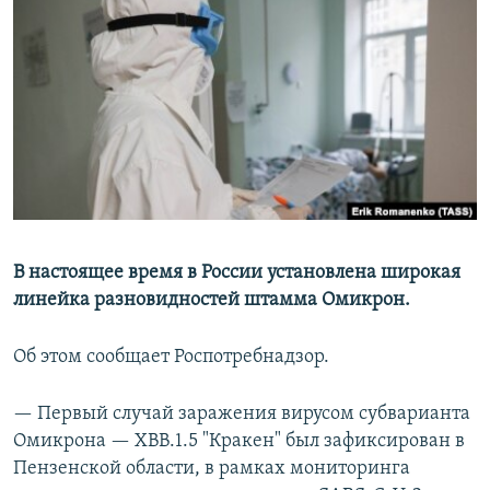
РАСПИСАНИЕ ВЕЩАНИЯ
ПОДПИШИТЕСЬ НА РАССЫЛКУ
СОЦИАЛЬНЫЕ СЕТИ
Все сайты РСЕ/РС
В настоящее время в России установлена широкая
линейка разновидностей штамма Омикрон.
Об этом сообщает Роспотребнадзор.
— Первый случай заражения вирусом субварианта
Омикрона — XBB.1.5 "Кракен" был зафиксирован в
Пензенской области, в рамках мониторинга