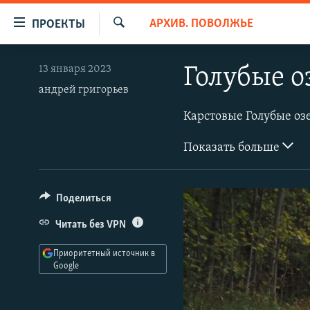
Ссылки
АРХИВ. ПОВОЛЖЬЕ
ПРОЕКТЫ
для
Искать
упрощенного
ПРОГРАММЫ
13 января 2023
Голубые о
доступа
ПОДКАСТЫ
андрей григорьев
Вернуться
АВТОРСКИЕ ПРОЕКТЫ
к
основному
ЦИТАТЫ СВОБОДЫ
Показать больше
содержанию
МНЕНИЯ
Вернутся
КУЛЬТУРА
к
Поделиться
главной
IDEL.РЕАЛИИ
навигации
Читать без VPN
КАВКАЗ.РЕАЛИИ
Вернутся
Приоритетный источник в
к
СЕВЕР.РЕАЛИИ
Google
поиску
СИБИРЬ.РЕАЛИИ