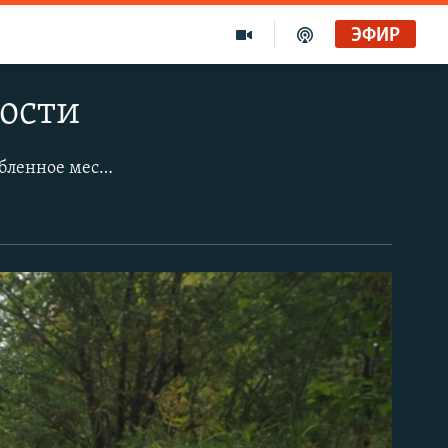
ЭФИР
ности
Карстовые Голубые озера на окраине Казани давно уже превратились в излюбленное место отдыха горожан и местных жителей. Это каскад незамерзающих озёр с прозрачной водой, которая никогда не прогревается выше +6 градусов. Несмотря на статус особо охраняемой природной территории, водоёмы испытывают на себе непомерную антропогенную нагрузку. Кроме того, несколько возникла опасность потери Большого Голубого озера — от реки Казанки озеро отделено каскадом водопада, который стремительно размывает берега. Вода здесь выбрасывается со скоростью примерно 1 600 литров в секунду, что создавало угрозу полного соединения озера с Казанкой и его утраты. В 2022 году вокруг Большого Голубого озера и водопада были начаты противоаварийные работы. Подробнее об этом можно прочитать в тексте