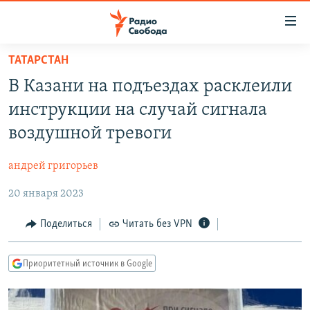
Ссылки
для
упрощенного
ТАТАРСТАН
ПРОГРАММЫ
доступа
В Казани на подъездах расклеили
ПОДКАСТЫ
Вернуться
инструкции на случай сигнала
к
АВТОРСКИЕ ПРОЕКТЫ
воздушной тревоги
основному
ЦИТАТЫ СВОБОДЫ
содержанию
андрей григорьев
Вернутся
МНЕНИЯ
к
20 января 2023
КУЛЬТУРА
главной
навигации
IDEL.РЕАЛИИ
Поделиться
Читать без VPN
Вернутся
КАВКАЗ.РЕАЛИИ
к
Приоритетный источник в Google
СЕВЕР.РЕАЛИИ
поиску
СИБИРЬ.РЕАЛИИ