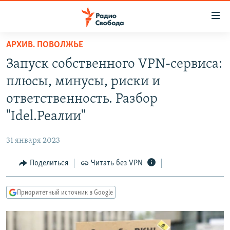
Ссылки
для
упрощенного
АРХИВ. ПОВОЛЖЬЕ
ПРОГРАММЫ
доступа
Запуск собственного VPN-сервиса:
ПОДКАСТЫ
Вернуться
плюсы, минусы, риски и
к
АВТОРСКИЕ ПРОЕКТЫ
ответственность. Разбор
основному
ЦИТАТЫ СВОБОДЫ
содержанию
"Idel.Реалии"
Вернутся
МНЕНИЯ
к
31 января 2023
КУЛЬТУРА
главной
Поделиться
Читать без VPN
навигации
IDEL.РЕАЛИИ
Вернутся
КАВКАЗ.РЕАЛИИ
к
Приоритетный источник в Google
СЕВЕР.РЕАЛИИ
поиску
СИБИРЬ.РЕАЛИИ