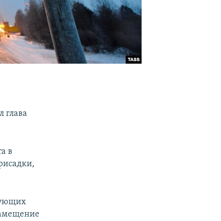
л глава
а в
рисадки,
тующих
замещение