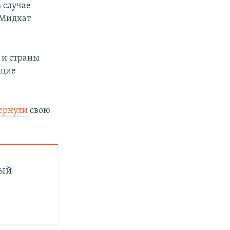
 случае
 Мидхат
А и страны
ющие
ернули
свою
ный