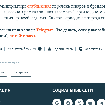
я Минпромторг
опубликовал
перечень товаров и брендо
ь в Россию в рамках так называемого "параллельного и
решения правообладателя. Список периодически редакт
сь на наш канал в
Telegram
. Что делать, если у вас з
алии",
читайте здесь
.
ся
Читать без VPN
Подпишитесь
Распечатать
е в категориях
жье
Татарстан
АЦИЯ
СОЦИАЛЬНЫЕ СЕТИ
ь