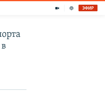
ЭФИР
порта
 в