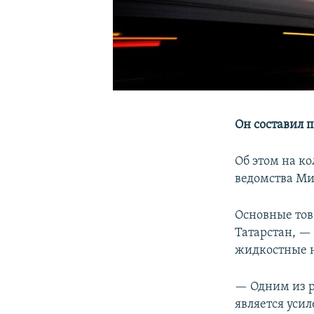
Он составил п
Об этом на к
ведомства М
Основные тов
Татарстан, —
жидкостные н
— Одним из р
является уси