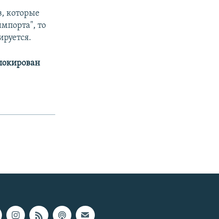
в, которые
мпорта", то
ируется.
аблокирован