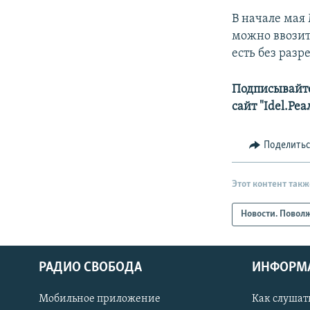
В начале ма
можно ввозит
есть без раз
Подписывайте
сайт "Idel.Ре
Поделить
Этот контент такж
Новости. Повол
РАДИО СВОБОДА
ИНФОРМ
Мобильное приложение
Как слушат
СОЦИАЛЬНЫЕ СЕТИ