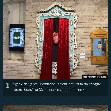
РАСПИСАНИЕ ВЕЩАНИЯ
ПОДПИШИТЕСЬ НА РАССЫЛКУ
СОЦИАЛЬНЫЕ СЕТИ
Все сайты РСЕ/РС
1
Художница из Нижнего Тагила вышила на сердце
слово "боль" на 22 языках народов России.