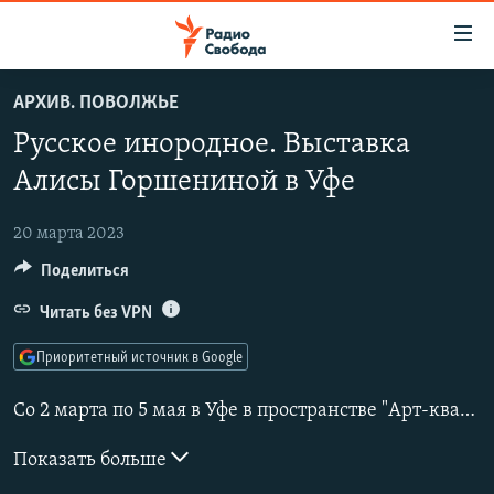
Ссылки
для
упрощенного
АРХИВ. ПОВОЛЖЬЕ
ПРОГРАММЫ
доступа
Русское инородное. Выставка
ПОДКАСТЫ
Вернуться
Алисы Горшениной в Уфе
к
АВТОРСКИЕ ПРОЕКТЫ
основному
20 марта 2023
ЦИТАТЫ СВОБОДЫ
содержанию
Поделиться
Вернутся
МНЕНИЯ
к
Читать без VPN
КУЛЬТУРА
главной
навигации
IDEL.РЕАЛИИ
Приоритетный источник в Google
Вернутся
КАВКАЗ.РЕАЛИИ
к
Со 2 марта по 5 мая в Уфе в пространстве "Арт-квадрат" проходит выставка художницы из Нижнего Тагила
СЕВЕР.РЕАЛИИ
поиску
Показать больше
СИБИРЬ.РЕАЛИИ