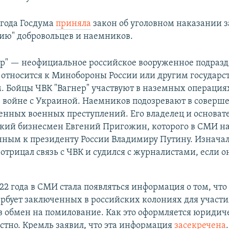
 года Госдума
приняла
закон об уголовном наказании з
ию" добровольцев и наемников.
ер" — неофициальное российское вооруженное подразд
е относится к Минобороны России или другим государ
. Бойцы ЧВК "Вагнер" участвуют в наземных операция
в войне с Украиной. Наемников подозревают в соверш
енных военных преступлений. Его владелец и основат
ский бизнесмен Евгений Пригожин, которого в СМИ н
ным к президенту России Владимиру Путину. Изнача
трицал связь с ЧВК и судился с журналистами, если он
22 года в СМИ стала появляться информация о том, что
ербует заключенных в российских колониях для участия
 обмен на помилование. Как это оформляется юридиче
стно. Кремль заявил, что эта информация
засекречена
.