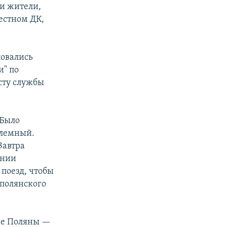
ли жители,
местном ДК,
ловались
и" по
сту службы
 Было
блемный.
Завтра
ении
 поезд, чтобы
ополянского
кие Поляны —