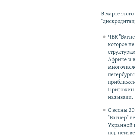
В марте этого
"дискредитац
ЧВК "Вагн
которое н
структурам
Африке и 
многочисл
петербург
приближен
Пригожин о
называли.
С весны 20
"Вагнер" в
Украиной в
пор неизве