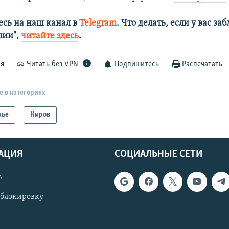
сь на наш канал в
Telegram
. Что делать, если у вас з
алии",
читайте здесь
.
ся
Читать без VPN
Подпишитесь
Распечатать
е в категориях
жье
Киров
АЦИЯ
СОЦИАЛЬНЫЕ СЕТИ
ь
 блокировку