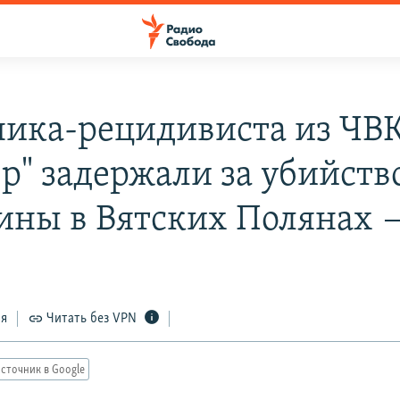
ика-рецидивиста из ЧВ
ер" задержали за убийств
ны в Вятских Полянах 
ся
Читать без VPN
сточник в Google