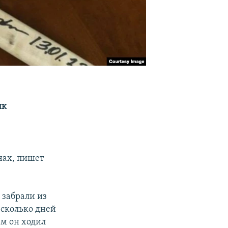
ик
нах, пишет
 забрали из
есколько дней
ам он ходил