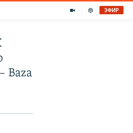
ЭФИР
К
о
— Baza