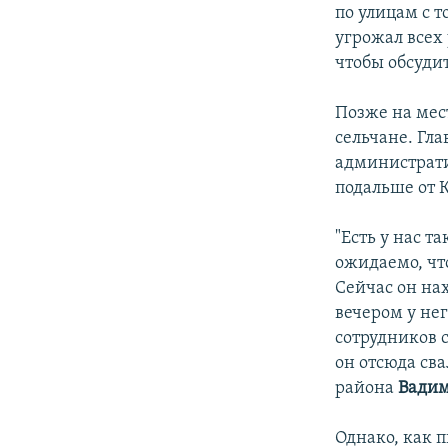
по улицам с 
угрожал всех 
чтобы обсудит
Позже на мес
сельчане. Гла
администрати
подальше от 
"Есть у нас 
ожидаемо, чт
Сейчас он на
вечером у не
сотрудников с
он отсюда св
района
Вадим
Однако, как 