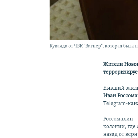
Кувалда от ЧВК "Вагнер", которая была
Жители Новог
терроризирует
Бывший заклю
Иван Россом
Telegram-ка
Россомахин —
колонии, где
назад от верн