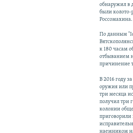
обнаружил в 
были колото-
Россомахина.
По данным "Id
Вятскополянс
к 180 часам 
отбыванием н
причинение т
В 2016 году 
оружия или п
три месяца ис
получил три 
колонии обще
приговорили 
исправительн
наемником на