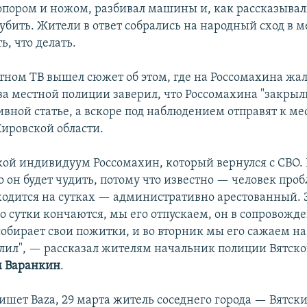
топором и ножом, разбивал машины и, как рассказыва
убить. Жители в ответ собрались на народный сход в 
ь, что делать.
тном ТВ вышел сюжет об этом, где на Россомахина жа
ва местной полиции заверил, что Россомахина "закрыл
вной статье, а вскоре под наблюдением отправят к ме
Кировской области.
такой индивидуум Россомахин, который вернулся с СВО.
о он будет чудить, потому что известно — человек про
ходится на сутках — административно арестованный. 
го сутки кончаются, мы его отпускаем, он в сопровожд
обирает свои пожитки, и во вторник мы его сажаем на
алил", — рассказал жителям начальник полиции Вятск
 Варанкин
.
пишет Baza, 29 марта житель соседнего города — Вятс