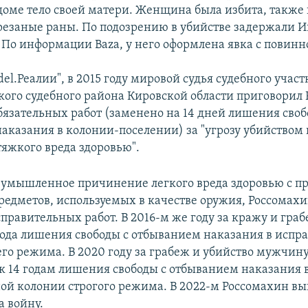
доме тело своей матери. Женщина была избита, также 
резаные раны. По подозрению в убийстве задержали И
 По информации Baza, у него оформлена явка с повинн
el.Реалии", в 2015 году мировой судья судебного учас
кого судебного района Кировской области приговорил
обязательных работ (заменено на 14 дней лишения своб
аказания в колонии-поселении) за "угрозу убийством
яжкого вреда здоровью".
за умышленное причинение легкого вреда здоровью с 
редметов, используемых в качестве оружия, Россомах
правительных работ. В 2016-м же году за кражу и граб
года лишения свободы с отбыванием наказания в испр
го режима. В 2020 году за грабеж и убийство мужчин
к 14 годам лишения свободы с отбыванием наказания 
ой колонии строгого режима. В 2022-м Россомахин вы
 войну.