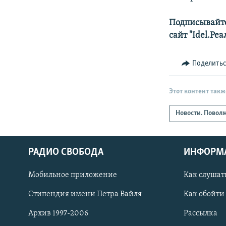
Подписывайте
сайт "Idel.Ре
Поделить
Этот контент такж
Новости. Повол
РАДИО СВОБОДА
ИНФОРМ
Мобильное приложение
Как слушат
СОЦИАЛЬНЫЕ СЕТИ
Стипендия имени Петра Вайля
Как обойти
Архив 1997-2006
Рассылка