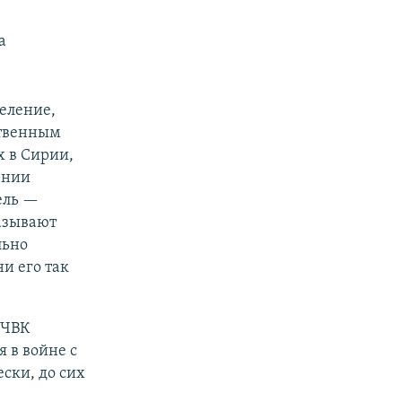
а
еление,
ственным
х в Сирии,
ении
ель —
азывают
льно
и его так
 ЧВК
 в войне с
ски, до сих