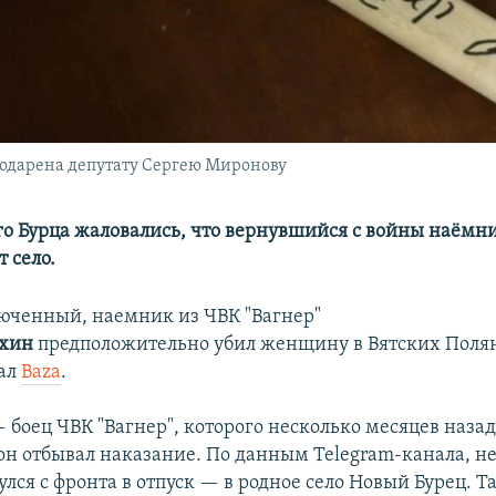
 подарена депутату Сергею Миронову
о Бурца жаловались, что вернувшийся с войны наёмн
 село.
ченный, наемник из ЧВК "Вагнер"
ахин
предположительно
убил женщину в Вятских Поля
нал
Baza
.
 боец ЧВК "Вагнер", которого несколько месяцев назад
 он отбывал наказание. По данным Telegram-канала, н
улся с фронта в отпуск — в родное село Новый Бурец. Т