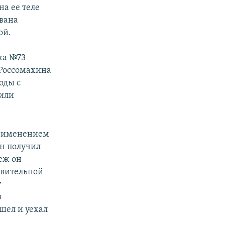
на ее теле
вана
ой.
тка №73
 Россомахина
оды с
 или
применением
ин получил
еж он
авительной
у
в
шел и уехал