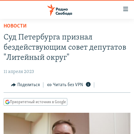
Ссылки
для
упрощенного
НОВОСТИ
ПРОГРАММЫ
доступа
Суд Петербурга признал
ПОДКАСТЫ
Вернуться
бездействующим совет депутатов
к
АВТОРСКИЕ ПРОЕКТЫ
"Литейный округ"
основному
ЦИТАТЫ СВОБОДЫ
содержанию
11 апреля 2023
Вернутся
МНЕНИЯ
к
Поделиться
Читать без VPN
КУЛЬТУРА
главной
навигации
IDEL.РЕАЛИИ
Приоритетный источник в Google
Вернутся
КАВКАЗ.РЕАЛИИ
к
СЕВЕР.РЕАЛИИ
поиску
СИБИРЬ.РЕАЛИИ