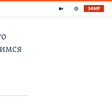
ЭФИР
го
шимся