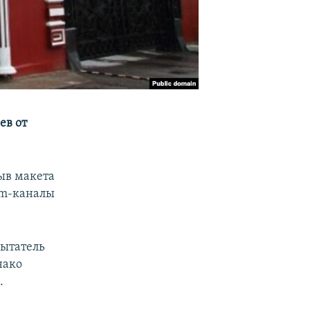
ев от
рыв макета
ram-каналы
пытатель
нако
.