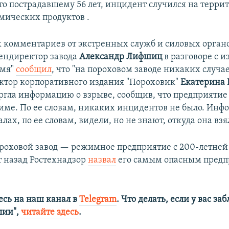
то пострадавшему 56 лет, инцидент случился на терри
мических продуктов .
комментариев от экстренных служб и силовых органов
гендиректор завода
Александр Лифшиц
в разговоре с 
емя"
сообщил
, что "на пороховом заводе никаких случае
ктор корпоративного издания "Пороховик"
Екатерина
ргла информацию о взрыве, сообщив, что предприятие 
ме. По ее словам, никаких инцидентов не было. Инф
лах, по ее словам, видели, но не знают, откуда она взя
роховой завод — режимное предприятие с 200-летней
т назад Ростехнадзор
назвал
его самым опасным предп
сь на наш канал в
Telegram
. Что делать, если у вас з
алии",
читайте здесь
.