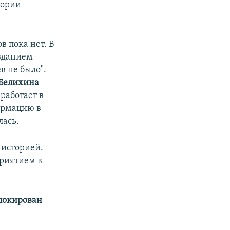
тории
 пока нет. В
изданием
в не было".
 Белихина
работает в
ормацию в
лась.
 историей.
риятием в
аблокирован