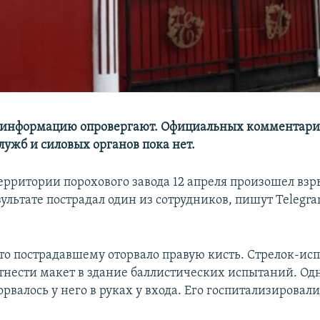
у информацию опровергают. Официальных комментари
лужб и силовых органов пока нет.
территории порохового завода 12 апреля произошел вз
зультате пострадал один из сотрудников, пишут Teleg
то пострадавшему оторвало правую кисть. Стрелок-ис
тнести макет в здание баллистических испытаний. Од
орвалось у него в руках у входа. Его госпитализировали