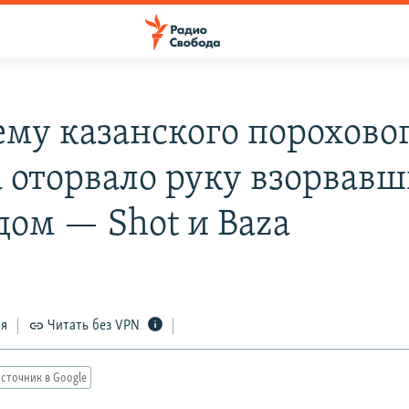
ему казанского порохово
а оторвало руку взорвав
дом — Shot и Baza
ся
Читать без VPN
сточник в Google