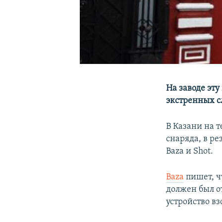
На заводе эт
экстренных с
В Казани на 
снаряда, в ре
Baza и Shot.
Baza
пишет, ч
должен был о
устройство вз