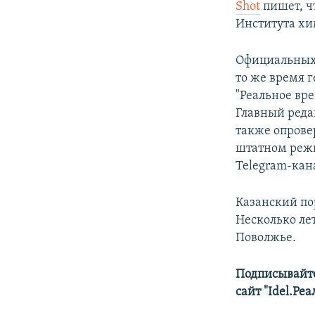
Shot
пишет, ч
Института хи
Официальных 
то же время 
"Реальное вр
Главный реда
также опрове
штатном режи
Telegram-кана
Казанский по
Несколько ле
Поволжье.
Подписывайте
сайт "Idel.Ре