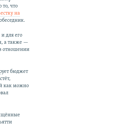
 то, что
вестку на
собеседник.
 и для его
н, а также —
 в отношении
рует бюджет
стёт,
й как можно
овал
вящённые
ьятти