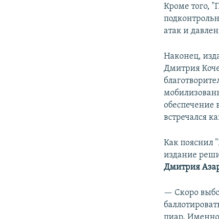
Кроме того, 
подконтроль
атак и давле
Наконец, изд
Дмитрия Коче
благотворител
мобилизованн
обеспечение 
встречался к
Как пояснил 
издание реши
Дмитрия Аза
— Скоро выбор
баллотироват
пиар. Именно