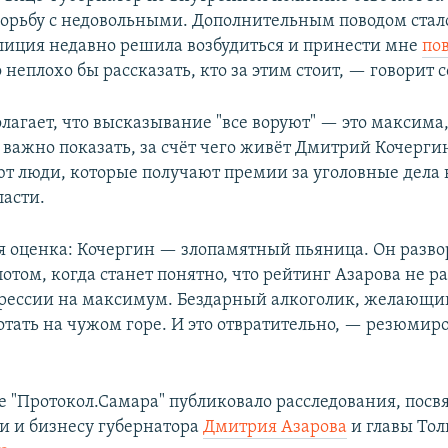
борьбу с недовольными. Дополнительным поводом стало
лиция недавно решила возбудиться и принести мне
по
о неплохо бы рассказать, кто за этим стоит, — говорит 
агает, что высказывание "все воруют" — это максима,
 важно показать, за счёт чего живёт Дмитрий Кочерги
ют люди, которые получают премии за уголовные дела
ласти.
 оценка: Кочергин — злопамятный пьяница. Он разво
отом, когда станет понятно, что рейтинг Азарова не ра
рессии на максимум. Бездарный алкоголик, желающи
отать на чужом горе. И это отвратительно, — резюмир
е "Протокол.Самара" публиковало расследования, пос
 и бизнесу губернатора
Дмитрия Азарова
и главы Тол