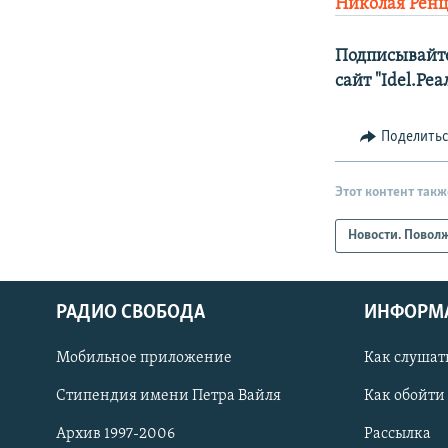
Николая Ренц
Подписывайте
сайт "Idel.Ре
Поделить
Этот контент такж
Новости. Повол
РАДИО СВОБОДА
ИНФОРМ
Мобильное приложение
Как слушат
СОЦИАЛЬНЫЕ СЕТИ
Стипендия имени Петра Вайля
Как обойти
Архив 1997-2006
Рассылка