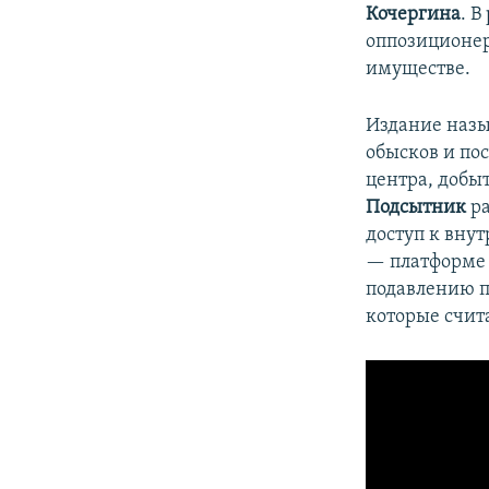
Кочергина
. 
оппозиционер
имуществе.
Издание назы
обысков и по
центра, добы
Подсытник
ра
доступ к вну
— платформе 
подавлению п
которые счит