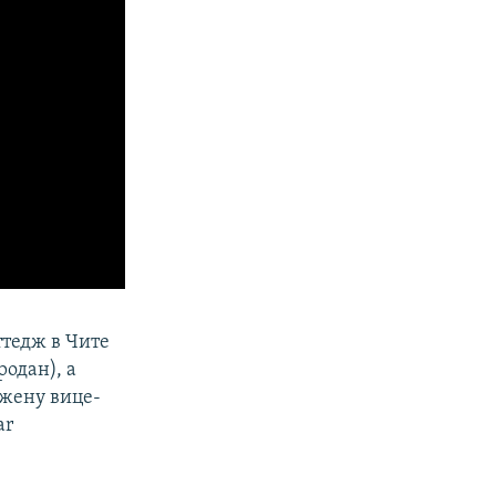
ттедж в Чите
одан), а
 жену вице-
ar