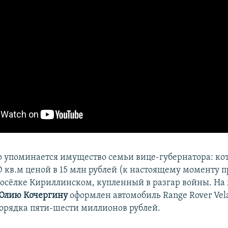
о упоминается имущество семьи вице-губернатора: ко
 кв.м ценой в 15 млн рублей (к настоящему моменту пр
посёлке Кириллинском, купленный в разгар войны. На
Юлию Кочергину
оформлен автомобиль Range Rover Vel
орядка пяти-шести миллионов рублей.