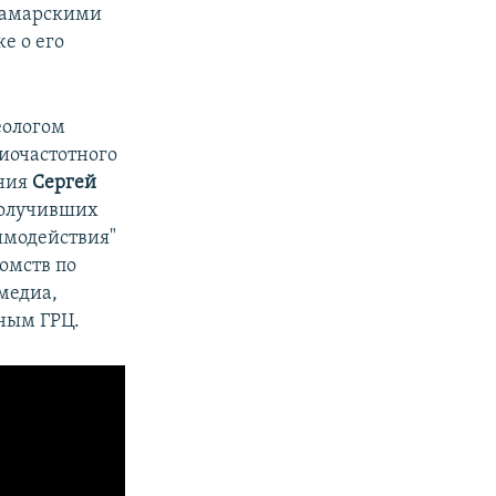
 самарскими
е о его
еологом
иочастотного
ания
Сергей
 получивших
имодействия"
омств по
медиа,
ным ГРЦ.