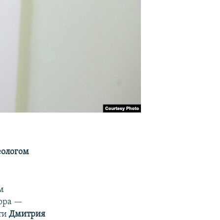
еологом
м
тора —
ти
Дмитрия