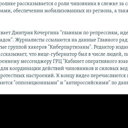
В ролике рассказывается о роли чиновника в слежке за
ами, обеспечении мобилизованных из региона, а такж
вает Дмитрия Кочергина "главным по репрессиям, ид
садок". Журналисты ссылаются на данные Главного рад
тые группой хакеров "Киберпартизаны". Редактор изд
ссказывает, что вице-губернатор был в числе людей,
треннему мессенджеру ГРЦ "Кабинет оперативного вза
для координации действий чиновников и силовых вед
ротестных настроений. К концу видео перечисляются 
аются "оппозиционными" и "антироссийскими" по дан