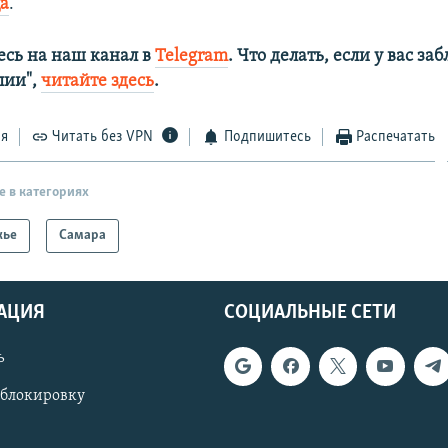
а
.
сь на наш канал в
Telegram
. Что делать, если у вас з
алии",
читайте здесь
.
ся
Читать без VPN
Подпишитесь
Распечатать
е в категориях
жье
Самара
АЦИЯ
СОЦИАЛЬНЫЕ СЕТИ
ь
 блокировку