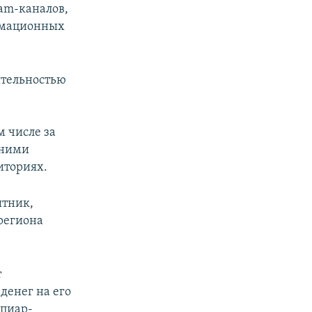
ram-каналов,
рмационных
ятельностью
м числе за
 ними
иториях.
ытник,
региона
т
денег на его
 пиар-