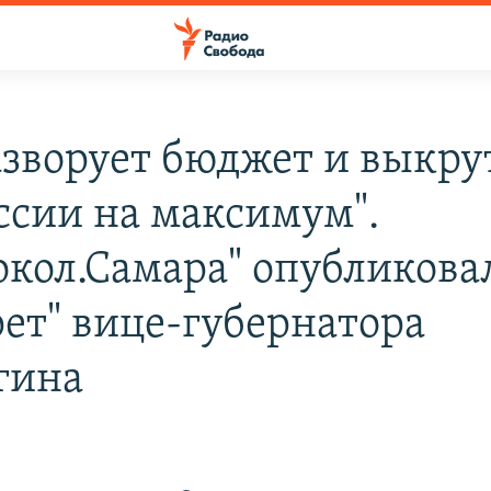
азворует бюджет и выкру
ссии на максимум".
окол.Самара" опубликова
рет" вице-губернатора
гина