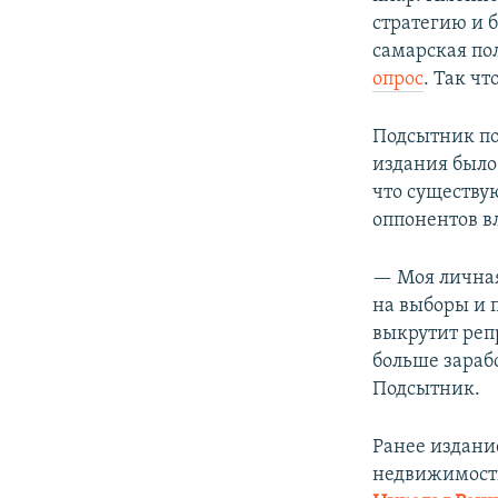
стратегию и 
самарская по
опрос
. Так чт
Подсытник пол
издания было
что существу
оппонентов в
— Моя личная
на выборы и п
выкрутит реп
больше зараб
Подсытник.
Ранее издани
недвижимости