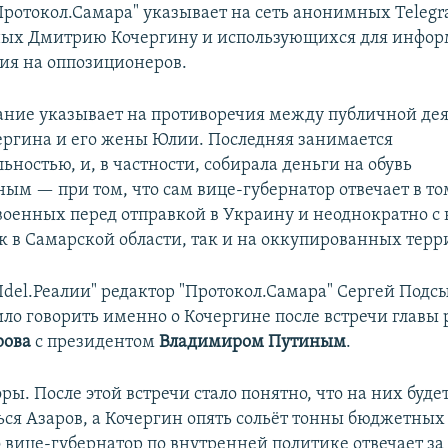
"Протокол.Самара" указывает на сеть анонимных Teleg
ных Дмитрию Кочергину и использующихся для инфо
ния на оппозиционеров.
ание указывает на противоречия между публичной де
ргина и его жены Юлии. Последняя занимается
ьностью, и, в частности, собирала деньги на обувь
ым — при том, что сам вице-губернатор отвечает в то
военных перед отправкой в Украину и неоднократно с
ак в Самарской области, так и на оккупированных терр
"Idel.Реалии" редактор "Протокол.Самара" Сергей Подс
ло говорить именно о Кочергине после встречи главы 
рова
с президентом
Владимиром Путиным
.
ы. После этой встречи стало понятно, что на них буде
ься Азаров, а Кочергин опять сольёт тонны бюджетных 
 вице-губернатор по внутренней политике отвечает за