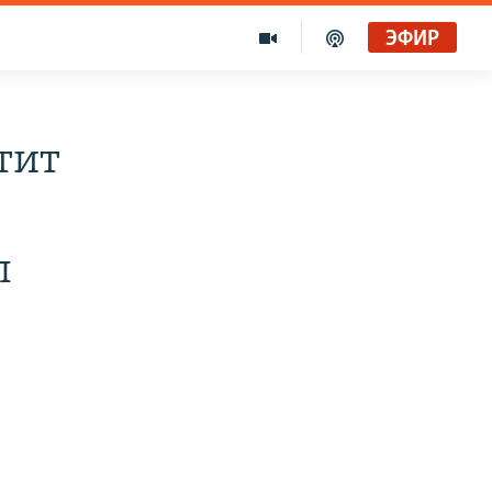
ЭФИР
тит
л