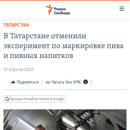
Ссылки
для
упрощенного
ТАТАРСТАН
ПРОГРАММЫ
доступа
В Татарстане отменили
ПОДКАСТЫ
Вернуться
эксперимент по маркировке пива
к
АВТОРСКИЕ ПРОЕКТЫ
и пивных напитков
основному
ЦИТАТЫ СВОБОДЫ
содержанию
27 апреля 2023
Вернутся
МНЕНИЯ
к
Поделиться
Читать без VPN
КУЛЬТУРА
главной
навигации
IDEL.РЕАЛИИ
Приоритетный источник в Google
Вернутся
КАВКАЗ.РЕАЛИИ
к
СЕВЕР.РЕАЛИИ
поиску
СИБИРЬ.РЕАЛИИ