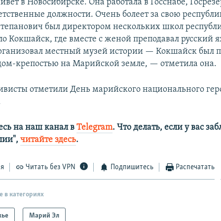
ивет в Новосибирске. Она работала в Госснабе, Госрез
етственные должности. Очень болеет за свою республик
Степанович был директором нескольких школ республи
ло Кокшайск, где вместе с женой преподавал русский я
организовал местный музей истории — Кокшайск был 
дом-крепостью на Марийской земле, — отметила она.
тивисты отметили День марийского национального ге
.
сь на наш канал в
Telegram
. Что делать, если у вас з
алии",
читайте здесь
.
ся
Читать без VPN
Подпишитесь
Распечатать
е в категориях
жье
Марий Эл