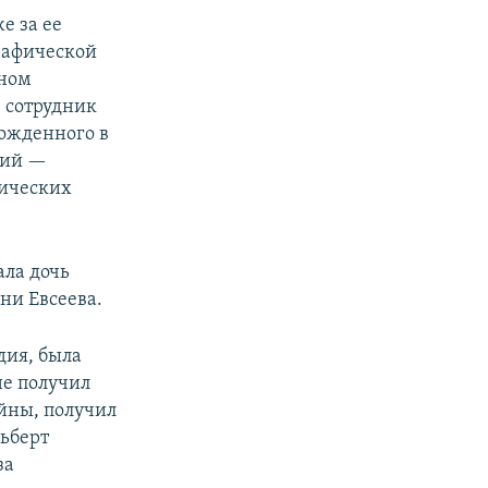
е за ее
рафической
аном
 сотрудник
ожденного в
рий —
рических
ала дочь
ни Евсеева.
дия, была
не получил
йны, получил
льберт
за