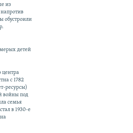
ые из
 напротив
ты обустроили
р.
ьмерых детей
 центра
тна с 1782
ет-ресурсы)
й войны под
ила семья
тал в 1930-е
она