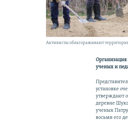
Активисты облагораживают территори
Организация 
ученых и пед
Представител
установке оч
утверждают о
деревне Шукш
ученых Патру
восьми его де