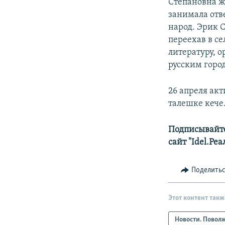
Степановна ж
занимала отв
народ. Эрик 
переехав в се
литературу, 
русским горо
26 апреля ак
талешке кече
Подписывайте
сайт "Idel.Ре
Поделить
Этот контент такж
Новости. Повол