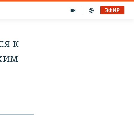
ЭФИР
ся к
ким