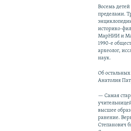
Восемь детей
пределами. Т
энциклопедии
историко-фил
МарНИИ и Мар
1990-е общес
археолог, ис
наук.
Об остальных
Анатолия Пат
— Самая стар
учительницей
высшее образ
ранение. Вер
Степанович б