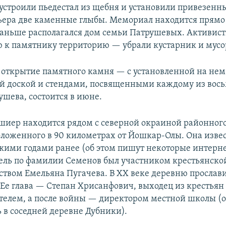
устроили пьедестал из щебня и установили привезенн
ьера две каменные глыбы. Мемориал находится прямо
 раньше располагался дом семьи Патрушевых. Активис
к памятнику территорию — убрали кустарник и мусо
открытие памятного камня — с установленной на нем
 доской и стендами, посвященными каждому из вос
ушева, состоится в июне.
иер находится рядом с северной окраиной районного
оложенного в 90 километрах от Йошкар-Олы. Она извес
ькими годами ранее (об этом пишут некоторые интерн
ль по фамилии Семенов был участником крестьянско
ством Емельяна Пугачева. В XX веке деревню прослав
Ее глава — Степан Хрисанфович, выходец из крестьян с
телем, а после войны — директором местной школы (
ь в соседней деревне Дубники).