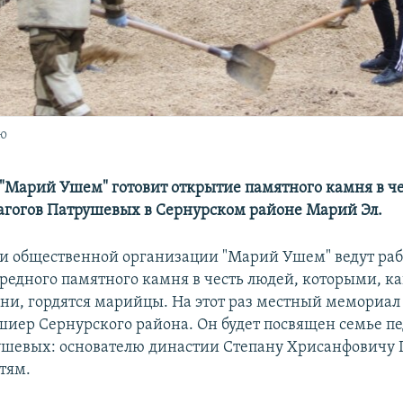
ю
"Марий Ушем" готовит открытие памятного камня в че
агогов Патрушевых в Сернурском районе Марий Эл.
и общественной организации "Марий Ушем" ведут раб
ередного памятного камня в честь людей, которыми, к
ни, гордятся марийцы. На этот раз местный мемориал 
иер Сернурского района. Он будет посвящен семье пе
шевых: основателю династии Степану Хрисанфовичу 
тям.