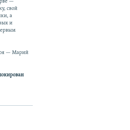
ерве —
у, свой
ки, а
зык и
первым
роя — Марий
аблокирован