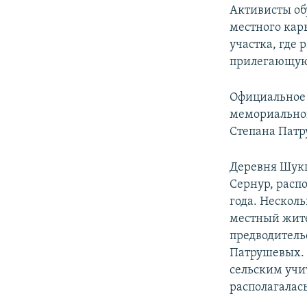
Активисты об
местного кар
участка, где
прилегающую 
Официальное 
мемориальной
Степана Патр
Деревня Шукш
Сернур, расп
года. Нескол
местный жите
предводитель
Патрушевых. 
сельским учи
располагалас