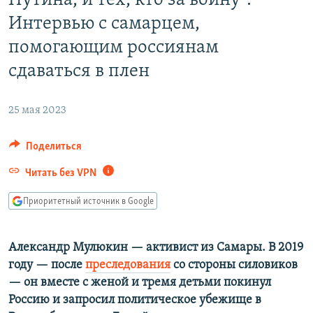
Путина, и тех, кто за войну".
РАСПИСАНИЕ ВЕЩАНИЯ
Интервью с самарцем,
ПОДПИШИТЕСЬ НА РАССЫЛКУ
помогающим россиянам
сдаваться в плен
СОЦИАЛЬНЫЕ СЕТИ
25 мая 2023
Поделиться
Все сайты РСЕ/РС
Читать без VPN
Приоритетный источник в Google
Александр Мулюкин — активист из Самары. В 2019
году — после
преследования
со стороны силовиков
— он вместе с женой и тремя детьми покинул
Россию и запросил политическое убежище в