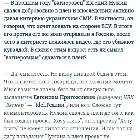
— В прошлом году "вагнеровец" Евгений Нужин
сдался добровольно в плен и впоследствии активно
давал интервью украинским СМИ. В частности, он
говорил, что хочет воевать на стороне ВСУ. В итоге
его против его же воли отправили в Россию, после
чего в интернете появилось видео, где его убивают
кувалдой. В связи с этим вопрос: есть ли смысл
"вагнеровцам" сдаваться в плен?
— Да, смысл есть. Не вижу никакой беды в этом.
Что касается этого товарища, это сложный момент.
Мы с вами не знаем, был ли он специально
засланным
Евгением Пригожиным
(владелец ЧВК
"Вагнер" —
"Idel.Реалии"
)
или нет. Сложно тут
комментировать. Нужин сдался в плен до того, как
был создан проект "Хочу жить", он к проекту "Хочу
жить" не имеет никакого отношения. И так как на
дату попадания Нужина в плен проект не